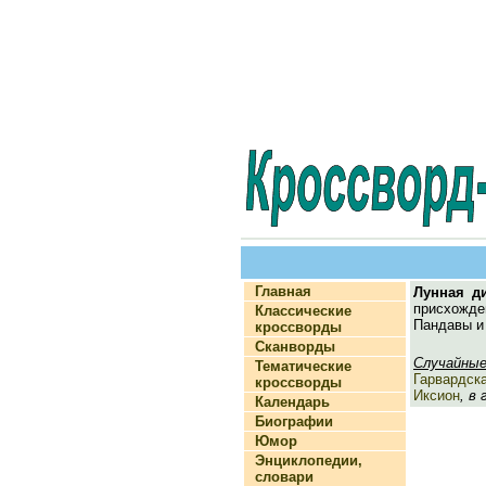
Главная
Лунная д
присхожде
Классические
Пандавы и
кроссворды
Сканворды
Случайные
Тематические
Гарвардска
кроссворды
Иксион
, в
Календарь
Биографии
Юмор
Энциклопедии,
словари