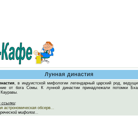
Лунная династия
инастия
, в индуистской мифологии легендарный царский род, ведущи
ние от бога Сомы. К лунной династии принадлежали потомки Бха
 Кауравы.
 ссылки
:
я астрономическая обсерв...
 греческой мифолог...