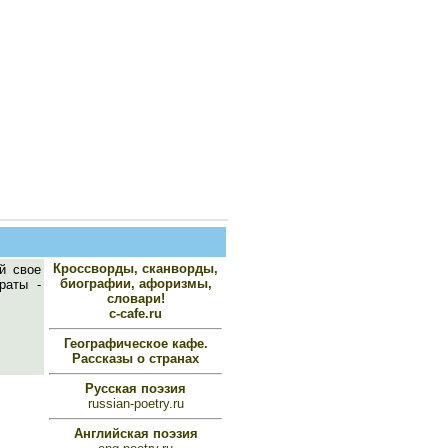
Кроссворды, сканворды,
й свое
биографии, афоризмы,
раты -
словари!
c-cafe.ru
Географическое кафе.
Рассказы о странах
Русская поэзия
russian-poetry.ru
Английская поэзия