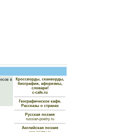
Кроссворды, сканворды,
есов в
биографии, афоризмы,
словари!
c-cafe.ru
Географическое кафе.
Рассказы о странах
Русская поэзия
russian-poetry.ru
Английская поэзия