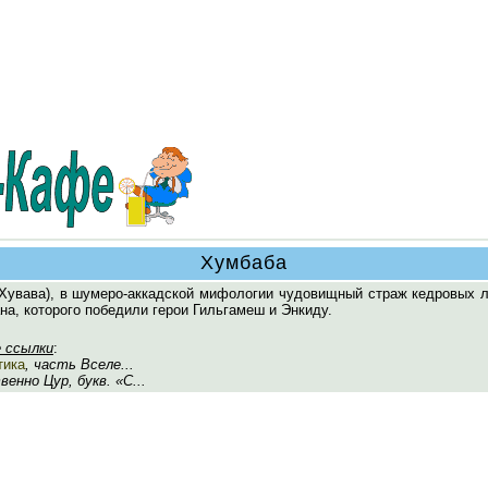
Хумбаба
Хувава), в шумеро-аккадской мифологии чудовищный страж кедровых л
на, которого победили герои Гильгамеш и Энкиду.
 ссылки
:
тика
, часть Вселе...
енно Цур, букв. «С...