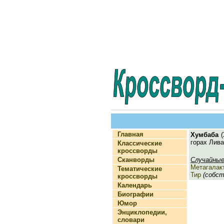
Главная
Хумбаба
(
горах Лива
Классические
кроссворды
Сканворды
Случайные
Метагалак
Тематические
Тир
(собств
кроссворды
Календарь
Биографии
Юмор
Энциклопедии,
словари