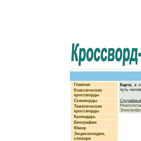
Главная
Карта
, в 
путь челов
Классические
кроссворды
Сканворды
Случайные
Неаполита
Тематические
Электрофо
кроссворды
Календарь
Биографии
Юмор
Энциклопедии,
словари