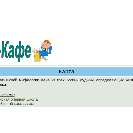
Карта
латышской мифологии одна из трех богинь судьбы, определяющих жиз
ека.
 ссылки
:
нская оперная школа
бия
- боязнь элект...