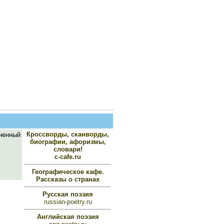
Кроссворды, сканворды,
ненный
биографии, афоризмы,
словари!
c-cafe.ru
Географическое кафе.
Рассказы о странах
Русская поэзия
russian-poetry.ru
Английская поэзия