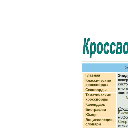
Главная
Эпид
повер
Классические
со
кроссворды
мног
Сканворды
эпите
Тематические
М
кроссворды
Календарь
Случ
Биографии
Викто
Юмор
мифол
Энциклопедии,
Смер
словари
жизне