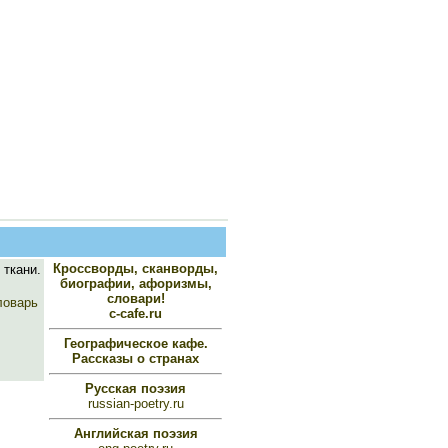
Кроссворды, сканворды,
ткани.
биографии, афоризмы,
словари!
ловарь
c-cafe.ru
Географическое кафе.
Рассказы о странах
Русская поэзия
russian-poetry.ru
Английская поэзия