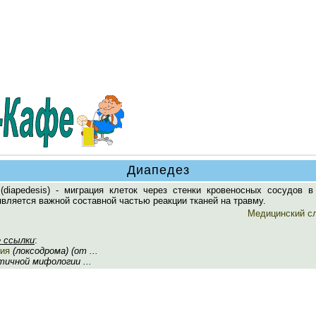
Диапедез
diapedesis) - миграция клеток через стенки кровеносных сосудов в 
вляется важной составной частью реакции тканей на травму.
Медицинский с
 ссылки
:
ия
(локсодрома) (от ...
нтичной мифологии ...