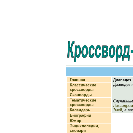
Главная
Диапедез
(
Диапедез я
Классические
кроссворды
Сканворды
Тематические
Случайные
кроссворды
Локсодром
Календарь
Эней
, в а
Биографии
Юмор
Энциклопедии,
словари