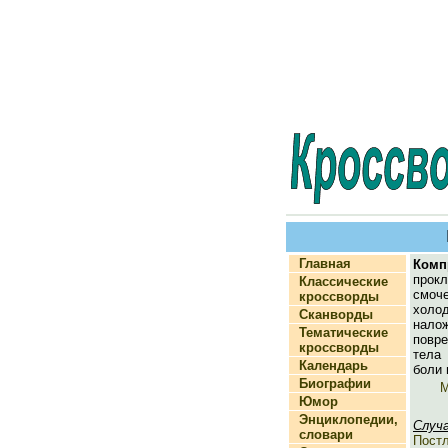
Главная
Комп
прок
Классические
смоче
кроссворды
хол
Сканворды
на
Тематические
повр
кроссворды
тела
Календарь
боли 
Биографии
М
Юмор
Энциклопедии,
Случ
словари
Пост