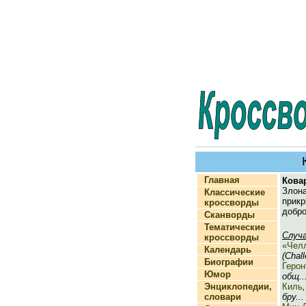
Главная
Кова
Злона
Классические
при
кроссворды
добр
Сканворды
Тематические
Случ
кроссворды
«Чел
Календарь
(Chall
Биографии
Геро
Юмор
общ..
Энциклопедии,
Киль
словари
бру...