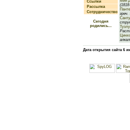
Мин 
Ссылки
(1818-
Рассылка
Пант
Сотрудничество
греч. t
Сант
Сегодня
струн
родились...
Тузлу
Раств
Цинх
алкал
Дата открытия сайта 6 и