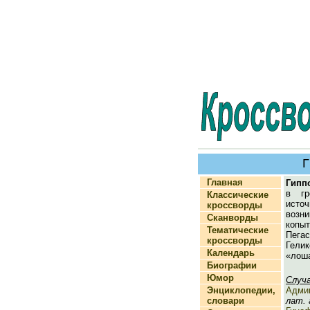
Г
Главная
Гипп
в гр
Классические
исто
кроссворды
воз
Сканворды
копы
Тематические
Пег
кроссворды
Гели
Календарь
«лоша
Биографии
Юмор
Случ
Энциклопедии,
Адми
словари
лат. 