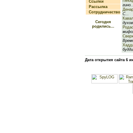
Гино
Ссылки
гино..
Рассылка
Дена
Сотрудничество
С...
Кава
Сегодня
духов
родились...
Рода
мифол
Сверх
Время
Хадд
будди
Дата открытия сайта 6 и