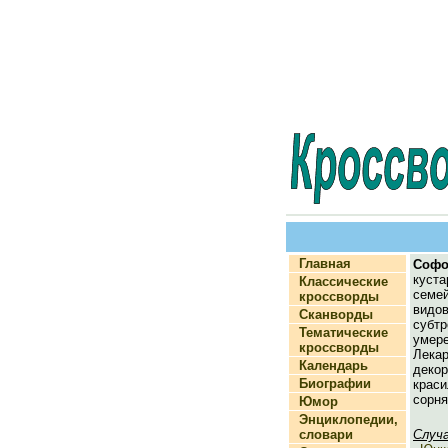
Главная
Софо
куст
Классические
семей
кроссворды
видо
Сканворды
субт
Тематические
уме
кроссворды
Лекар
Календарь
декор
Биографии
крас
сорня
Юмор
Энциклопедии,
словари
Случ