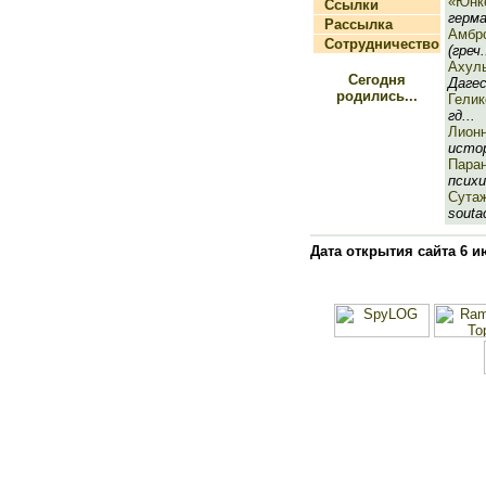
«Юнк
Ссылки
герма
Рассылка
Амбр
Сотрудничество
(греч.
Ахул
Сегодня
Дагес
родились...
Гелик
гд...
Лион
истор
Пара
психи
Сута
soutac
Дата открытия сайта 6 и