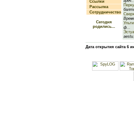
греч..
Ссылки
Перк
Рассылка
балти
Сотрудничество
Сверх
Время
Сегодня
Ульт
родились...
ф...
Эсту
aestu.
Дата открытия сайта 6 и