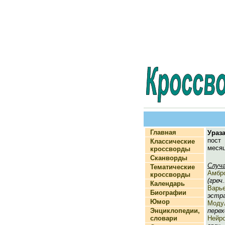
Главная
Ураз
пос
Классические
месяц
кроссворды
Сканворды
Случ
Тематические
Амбр
кроссворды
(греч.
Календарь
Варь
Биографии
эстра
Юмор
Моду
Энциклопедии,
перех
словари
Нейр