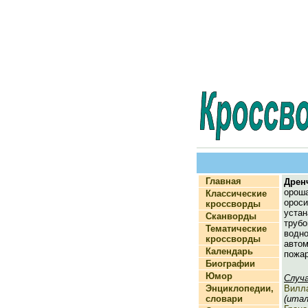
Главная
Дрен
оро
Классические
орос
кроссворды
уст
Сканворды
труб
Тематические
вод
кроссворды
автом
Календарь
пожа
Биографии
Юмор
Случ
Энциклопедии,
Вилл
словари
(итал.