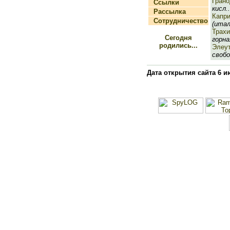
Грано
Ссылки
кисл..
Рассылка
Капр
Сотрудничество
(итал.
Трахи
Сегодня
горна
родились...
Элеут
свобо
Дата открытия сайта 6 и