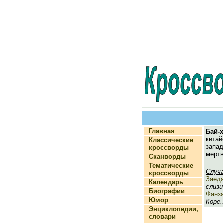
Главная
Бай-х
кита
Классические
запа
кроссворды
мертв
Сканворды
Тематические
Случ
кроссворды
Заед
Календарь
слизи
Биографии
Фанз
Юмор
Коре.
Энциклопедии,
словари