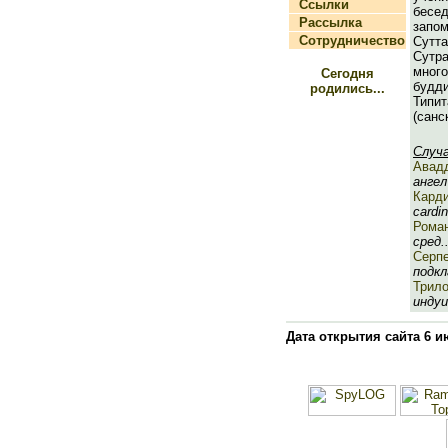
Ссылки
бесе
Рассылка
запо
Сотрудничество
Сутт
Сутр
мно
Сегодня
буд
родились...
Типи
(санс
Случ
Авад
ангел 
Кард
cardin
Роман
сред..
Серп
подкл
Трило
индуи
Дата открытия сайта 6 и