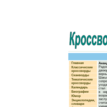
Главная
Анан
Радо
Классические
дво
кроссворды
верн
Сканворды
Шакья
Тематические
сопр
кроссворды
уход
Календарь
стал 
Биографии
в ни
возр
Юмор
зас
Энциклопедии,
счит
словари
учен