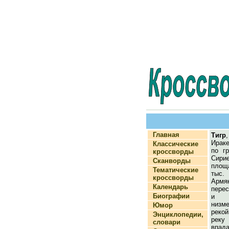
Главная
Тигр
Ираке
Классические
по г
кроссворды
Сир
Сканворды
площ
Тематические
тыс.
кроссворды
Арм
Календарь
перес
Биографии
и М
низм
Юмор
реко
Энциклопедии,
реку
словари
впад