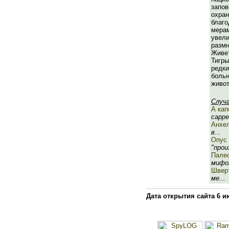
запо
охра
бла
мер
увел
разм
Живе
Тигр
редк
бол
живот
Случ
А кап
cappel
Анхе
в...
Опус
"прои
Пале
мифол
Швер
ме...
Дата открытия сайта 6 и