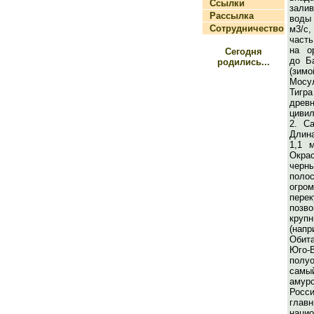
Ссылки
зали
Рассылка
воды
Сотрудничество
м3/с
част
на о
Сегодня
до Б
родились...
(зим
Мос
Тигр
дре
цивил
2. С
Длина
1,1 
Окра
черн
пол
огром
пере
поз
кру
(нап
Обит
Юго-
полу
сам
амур
Росс
гла
наци