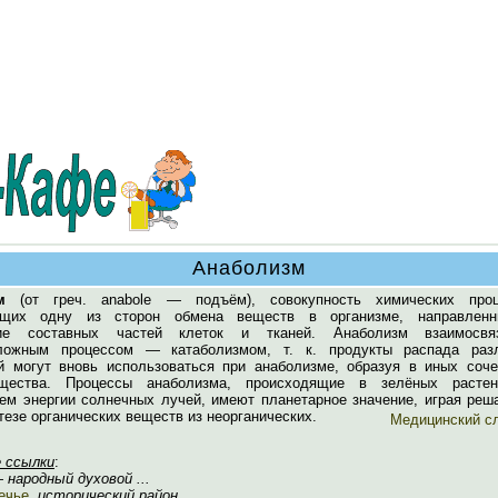
Анаболизм
м
(от греч. anabole — подъём), совокупность химических проц
ющих одну из сторон обмена веществ в организме, направлен
ние составных частей клеток и тканей. Анаболизм взаимосв
оложным процессом — катаболизмом, т. к. продукты распада раз
й могут вновь использоваться при анаболизме, образуя в иных соче
щества. Процессы анаболизма, происходящие в зелёных расте
ем энергии солнечных лучей, имеют планетарное значение, играя ре
тезе органических веществ из неорганических.
Медицинский с
 ссылки
:
народный духовой ...
ечье
, исторический район ...