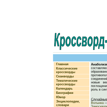
Главная
Анаболиз
составля
Классические
образова
кроссворды
противоп
Сканворды
соединени
Тематические
новые ве
кроссворды
поглощени
Календарь
роль в син
Биографии
Юмор
Случайные
Энциклопедии,
Волынка
— 
словари
Замосквор