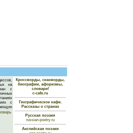
Кроссворды, сканворды,
ессов,
биографии, афоризмы,
ных на
словари!
язан с
c-cafe.ru
личных
таниях
Географическое кафе.
ниях с
Рассказы о странах
шающую
ловарь
Русская поэзия
russian-poetry.ru
Английская поэзия