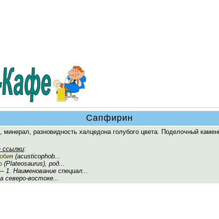
Сапфирин
, минерал, разновидность халцедона голубого цвета. Поделочный камен
 ссылки
:
обия
(acusticophob...
р
(Plateosaurus), род...
 1. Наименование специал...
на северо-востоке...