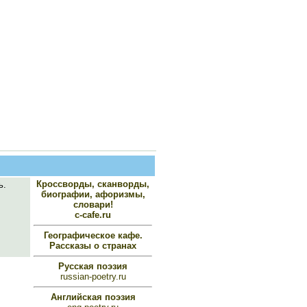
Кроссворды, сканворды,
ь.
биографии, афоризмы,
словари!
c-cafe.ru
Географическое кафе.
Рассказы о странах
Русская поэзия
russian-poetry.ru
Английская поэзия