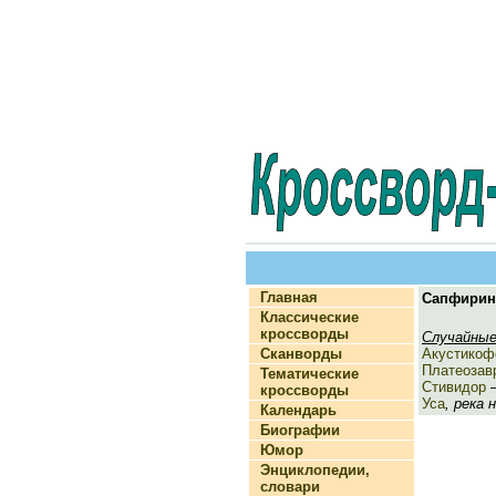
Главная
Сапфирин
Классические
кроссворды
Случайные
Сканворды
Акустикоф
Платеозав
Тематические
Стивидор
—
кроссворды
Уса
, река 
Календарь
Биографии
Юмор
Энциклопедии,
словари