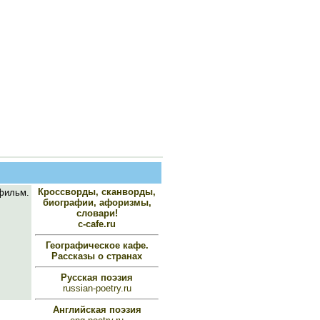
Кроссворды, сканворды,
фильм.
биографии, афоризмы,
словари!
c-cafe.ru
Географическое кафе.
Рассказы о странах
Русская поэзия
russian-poetry.ru
Английская поэзия