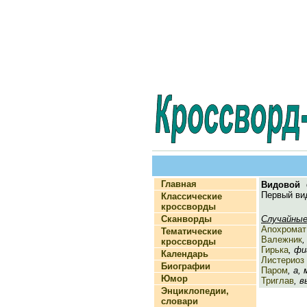
Главная
Видовой
Первый вид
Классические
кроссворды
Сканворды
Случайные
Апохромат
Тематические
Валежник
,
кроссворды
Гирька
, фи
Календарь
Листериоз
Биографии
Паром
, а,
Юмор
Триглав
, 
Энциклопедии,
словари