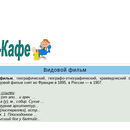
Видовой фильм
 фильм
, географический, географо-этнографический, краеведческий 
овой фильм снят во Франции в 1895, в России — в 1907.
 ссылки
:
(от апо... и греч. ...
 а (у), м., собир. Сухие ...
гурная архитектур...
(листереллез), остр...
 м. 1. Плоскодонное ...
высший бог у балтийс...