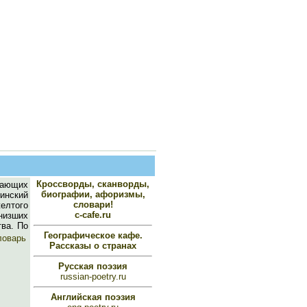
Кроссворды, сканворды,
тающих
биографии, афоризмы,
инский
словари!
желтого
c-cafe.ru
низших
тва. По
Географическое кафе.
ловарь
Рассказы о странах
Русская поэзия
russian-poetry.ru
Английская поэзия