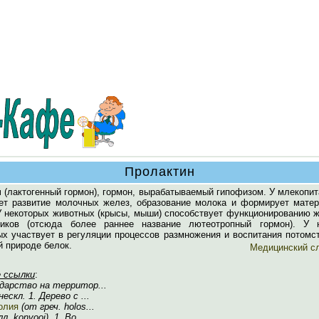
Пролактин
н
(лактогенный гормон), гормон, вырабатываемый гипофизом. У млекопи
ет развитие молочных желез, образование молока и формирует матер
 У некоторых животных (крысы, мыши) способствует функционированию 
ников (отсюда более раннее название лютеотропный гормон). У 
ых участвует в регуляции процессов размножения и воспитания потомс
й природе белок.
Медицинский с
 ссылки
:
ударство на территор...
нескл. 1. Дерево с ...
олия
(от греч. holos...
л. konvooi), 1. Во...