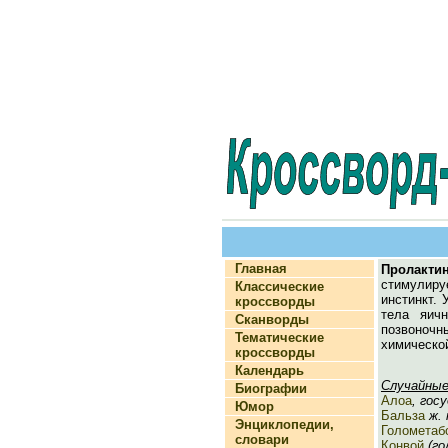
Главная
Пролакти
стимулиру
Классические
инстинкт.
кроссворды
тела яич
Сканворды
позвоночн
Тематические
химическо
кроссворды
Календарь
Случайные
Биографии
Алоа
, гос
Юмор
Бальза
ж. 
Энциклопедии,
Голометаб
словари
Конвой
(гол