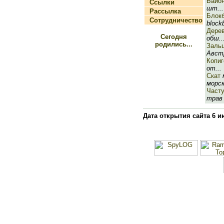
Байо
Ссылки
шт...
Рассылка
Блок
Сотрудничество
blockb
Дерев
Сегодня
обш..
родились...
Зальц
Австр
Копи
от...
Скат
м
морск
Част
трав 
Дата открытия сайта 6 и