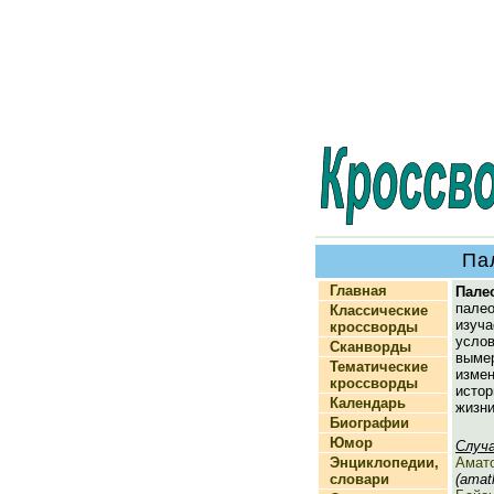
Па
Главная
Пале
пале
Классические
изуч
кроссворды
усл
Сканворды
выме
Тематические
изме
кроссворды
исто
Календарь
жизни
Биографии
Юмор
Случ
Энциклопедии,
Амат
словари
(amat