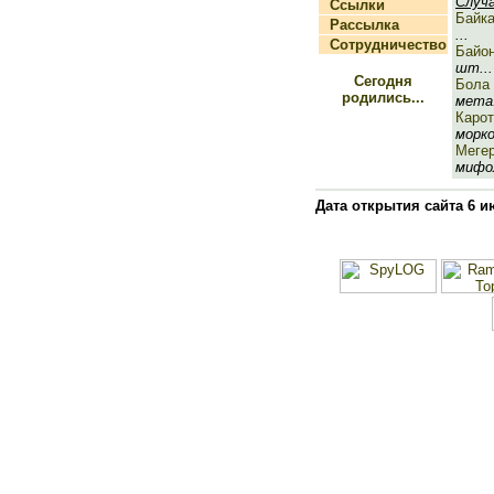
Случ
Ссылки
Байк
Рассылка
...
Сотрудничество
Байо
шт...
Сегодня
Бола
родились...
мета.
Каро
морко
Меге
мифол
Дата открытия сайта 6 и