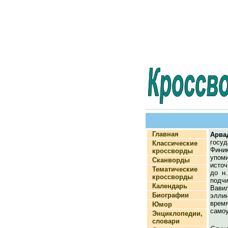
Главная
Арва
госу
Классические
Фин
кроссворды
упоми
Сканворды
исто
Тематические
до н.
кроссворды
подчи
Календарь
Ва
Биографии
эллин
вр
Юмор
самоу
Энциклопедии,
словари