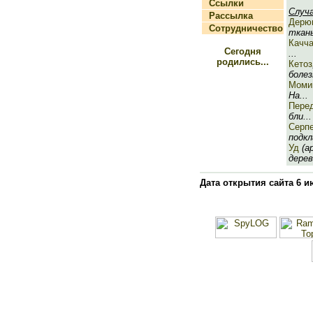
Ссылки
Случ
Рассылка
Дерю
Сотрудничество
ткань
Качч
Сегодня
...
родились...
Кетоз
болез
Моми
На...
Пере
бли...
Серп
подкл
Уд
(ар
дерев
Дата открытия сайта 6 и