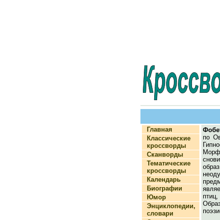
Главная
Фобе
по О
Классические
Гипн
кроссворды
Мор
Сканворды
снов
Тематические
обра
кроссворды
неод
Календарь
пре
Биографии
явля
птиц
Юмор
Обр
Энциклопедии,
поэзи
словари