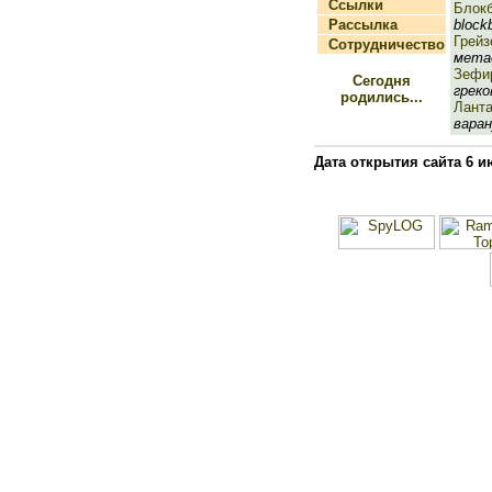
Ссылки
Блок
Рассылка
blockb
Грейз
Сотрудничество
метас
Зефи
Сегодня
греков
родились...
Ланта
варан)
Дата открытия сайта 6 и