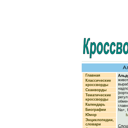
А
Главная
Альд
живо
Классические
выра
кроссворды
надпо
Сканворды
(корт
Тематические
регу
кроссворды
обм
Календарь
глав
Биографии
Na+, 
Юмор
М
Энциклопедии,
словари
Случ