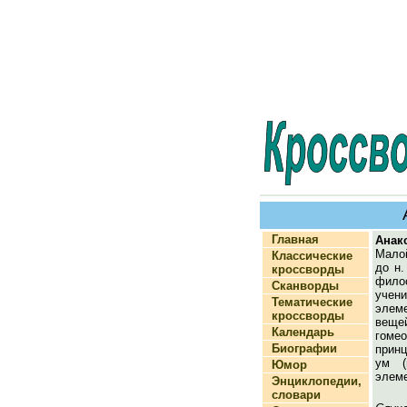
Главная
Анак
Мало
Классические
до н.
кроссворды
фил
Сканворды
учен
Тематические
элем
кроссворды
веще
Календарь
гоме
Биографии
принц
ум (
Юмор
элем
Энциклопедии,
словари