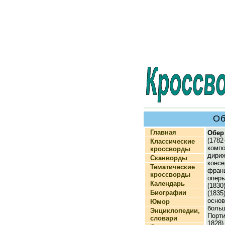
Об
Главная
Обе
(1782
Классические
ком
кроссворды
дир
Сканворды
конс
Тематические
фран
кроссворды
опер
Календарь
(1830
Биографии
(18
осно
Юмор
больш
Энциклопедии,
Порт
словари
1828)