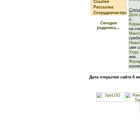
Ссылки
Рассылка
Случ
Сотрудничество
Дзэн
о...
Сегодня
Коран
родились...
на сев
Мант
средн
Нова
имя и
Уэда 
япо...
Фале
колле
Дата открытия сайта 6 и