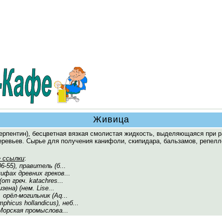
Живица
ерпентин), бесцветная вязкая смолистая жидкость, выделяющаяся при 
еревьев. Сырье для получения канифоли, скипидара, бальзамов, репелл
 ссылки
:
6-55), правитель (б...
мифах древних греков...
(от греч. katachrеs...
зена) (нем. Lise...
, орёл-могильник (Aq...
phicus hollandicus), неб...
 Морская промыслова...