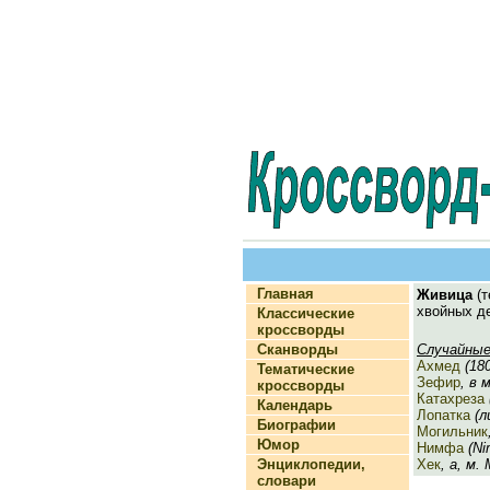
Главная
Живица
(т
хвойных д
Классические
кроссворды
Сканворды
Случайные
Ахмед
(180
Тематические
Зефир
, в 
кроссворды
Катахреза
Календарь
Лопатка
(ли
Биографии
Могильник
Юмор
Нимфа
(Nim
Энциклопедии,
Хек
, а, м.
словари