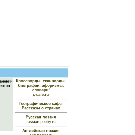
Кроссворды, сканворды,
ранении
биографии, афоризмы,
ентов.
словари!
c-cafe.ru
Географическое кафе.
Рассказы о странах
Русская поэзия
russian-poetry.ru
Английская поэзия