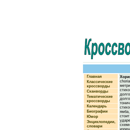
Главная
Хори
ch
Классические
метр
кроссворды
стих
Сканворды
долг
Тематические
долго
кроссворды
тонич
Календарь
стих
Биографии
ямба
сто
Юмор
удар
Энциклопедии,
схе
словари
изреч