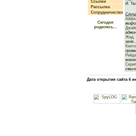
Ссылки
И. Тю
Рассылка
Сотрудничество
Случ
Айфе
Сегодня
мифол
родились...
Джай
админ
Жад
,
зеле..
Киото
промы
Рейд
военн
Скрип
смычк
Дата открытия сайта 6 и