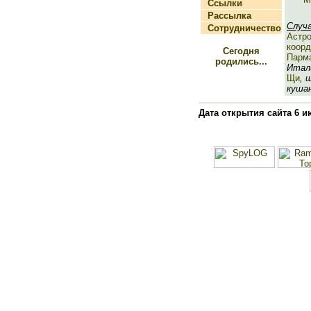
Ссылки
Рассылка
Случ
Сотрудничество
Астр
коор
Сегодня
Парм
родились...
Итали
Щи
, 
кушан
Дата открытия сайта 6 и