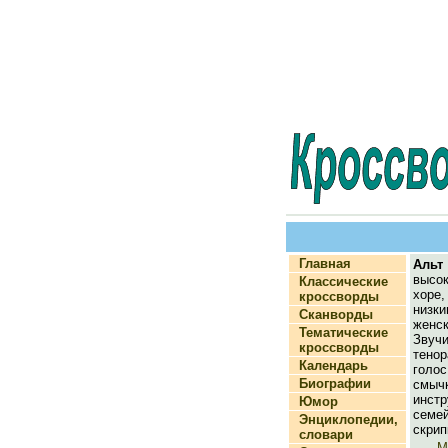
Главная
Альт
высо
Классические
хор
кроссворды
низк
Сканворды
жен
Тематические
Звучи
кроссворды
тенор
Календарь
гол
Биографии
смыч
инст
Юмор
сем
Энциклопедии,
скрип
словари
М