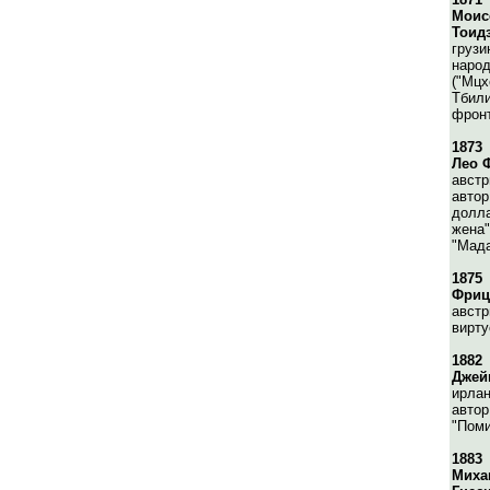
Моис
Тоид
грузи
наро
("Мцх
Тбили
фронт
1873
Лео 
австр
автор
долла
жена"
"Мад
1875
Фриц
австр
вирту
1882
Джей
ирлан
автор
"Поми
1883
Миха