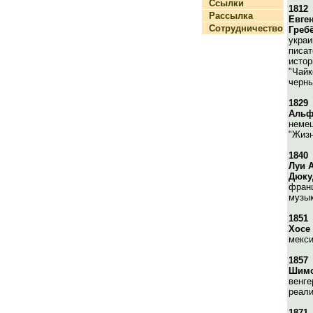
Ссылки
1812
Рассылка
Евге
Сотрудничество
Греб
украи
писат
истор
"Чайк
черны
1829
Альф
немец
"Жизн
1840
Луи 
Дюку
франц
музык
1851
Хосе
мекси
1857
Шимо
венге
реали
1871