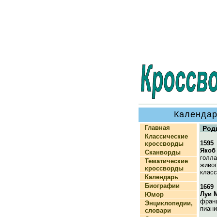
Календар
Главная
Род
Классические
1595
кроссворды
Якоб
Сканворды
голла
Тематические
живоп
кроссворды
класс
Календарь
Биографии
1669
Луи 
Юмор
франц
Энциклопедии,
пиани
словари