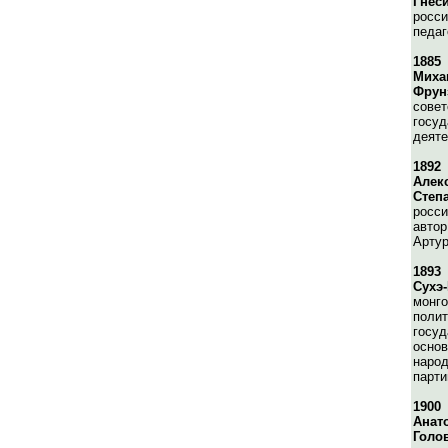
Гнес
росси
педаг
1885
Миха
Фрун
совет
госуд
деяте
1892
Алек
Степ
росси
автор
Артур
1893
Сухэ
монго
полит
госуд
основ
наро
парти
1900
Анат
Голо