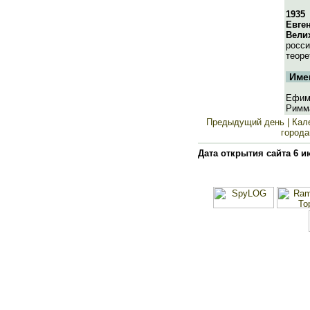
1935
Евге
Вели
росси
теоре
Име
Ефим,
Римм
Предыдущий день
| Кал
города
Дата открытия сайта 6 и