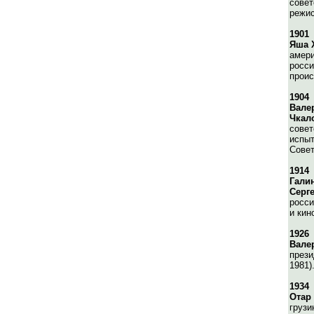
совет
режис
1901
Яша 
амери
росси
проис
1904
Вале
Чкал
совет
испыт
Совет
1914
Гали
Серг
росси
и кин
1926
Вале
прези
1981)
1934
Отар
грузи