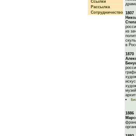
Ссылки
драма
Рассылка
Сотрудничество
1807
Нико
Степ
росси
из за
полит
скуль
в Рос
1870
Алек
Бену
росси
графи
худож
искус
худож
музей
архит
Био
1886
Марс
франц
орган
1892