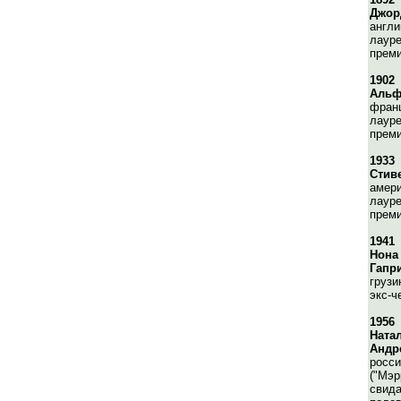
Джор
англи
лауре
преми
1902
Альф
франц
лауре
преми
1933
Стив
амери
лауре
преми
1941
Нона
Гапр
грузи
экс-ч
1956
Ната
Андр
росси
("Мэр
свида