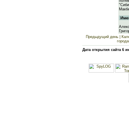
полев
"Сиби
Макбе
Име
Алекс
Григо
Предыдущий день
| Кал
города
Дата открытия сайта 6 и