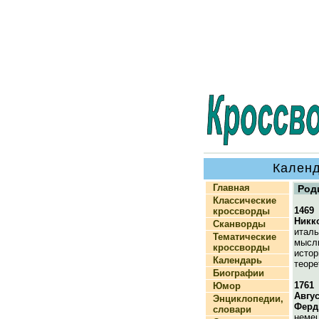
Календ
Главная
Род
Классические
1469
кроссворды
Никк
Сканворды
италь
Тематические
мысли
кроссворды
истор
Календарь
теоре
Биографии
1761
Юмор
Авгу
Энциклопедии,
Ферд
словари
немец