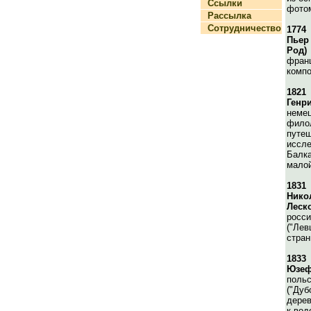
Ссылки
фото
Рассылка
Сотрудничество
1774
Пьер
Род)
франц
компо
1821
Генр
немец
филол
путеш
иссле
Балка
малой
1831
Нико
Леск
росси
("Лев
стран
1833
Юзеф
польс
("Дуб
дерев
к вод