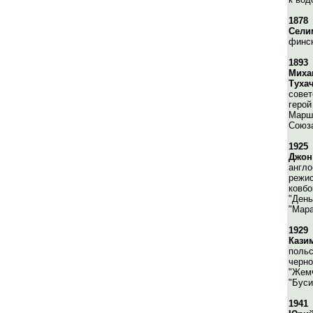
1878
Сели
финск
1893
Миха
Туха
совет
герой
Марш
Союз
1925
Джон
англо
режис
ковбо
"День
"Мара
1929
Кази
польс
черно
"Жемч
"Буси
1941