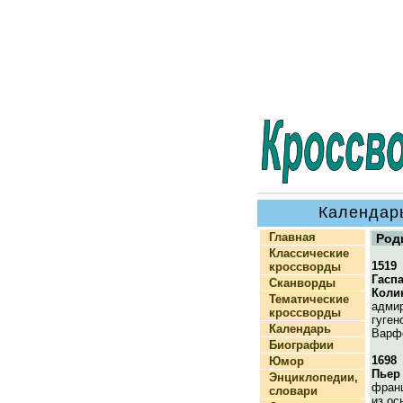
Календарь
Главная
Род
Классические
1519
кроссворды
Гасп
Сканворды
Коли
Тематические
адмир
кроссворды
гуген
Календарь
Варф
Биографии
1698
Юмор
Пьер
Энциклопедии,
франц
словари
из ос