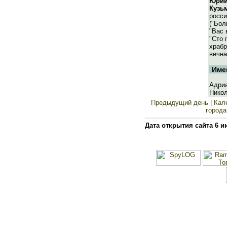
Юрий
Кузь
росси
("Бол
"Вас 
"Сто 
храбр
вечна
Име
Адриа
Никол
Предыдущий день
| Кал
города
Дата открытия сайта 6 и