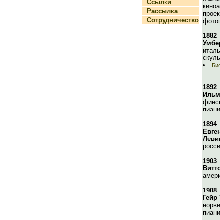
Ссылки
киноа
Рассылка
прое
Сотрудничество
фотог
1882
Умбе
италь
скуль
Би
1892
Ильм
финск
пиани
1894
Евге
Леви
росси
1903
Витт
амери
1908
Гейр 
норве
пиани