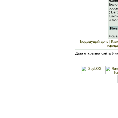
Жанн
Боло
росси
("Бег
Кинли
и люб
Име
Фома
Предыдущий день
| Кал
города
Дата открытия сайта 6 и