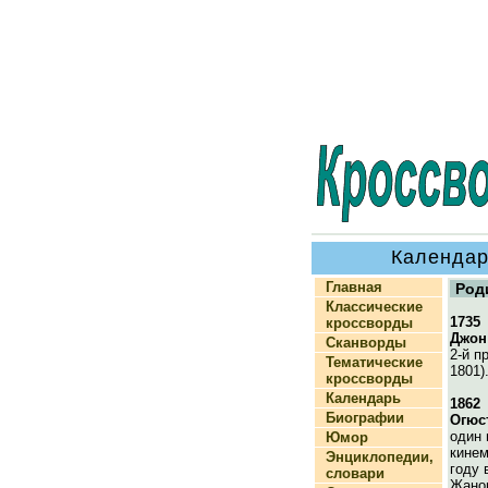
Календар
Главная
Род
Классические
1735
кроссворды
Джон
Сканворды
2-й п
Тематические
1801)
кроссворды
Календарь
1862
Биографии
Огюс
один 
Юмор
кинем
Энциклопедии,
году 
словари
Жано