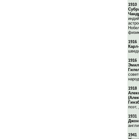
1910
Субр
Чанд
индий
астро
Нобел
физик
1916
Карл
шведс
1916
Эмил
Гиле
совет
народ
1918
Алек
(Але
Гинзб
поэт,
1931
Джон
англи
1941