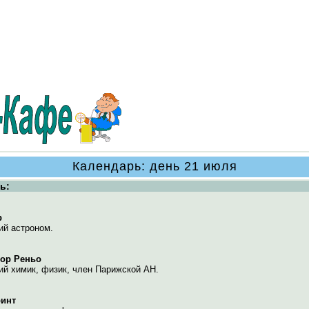
Календарь: день 21 июля
ь:
р
ий астроном.
тор Реньо
ий химик, физик, член Парижской АН.
ринт