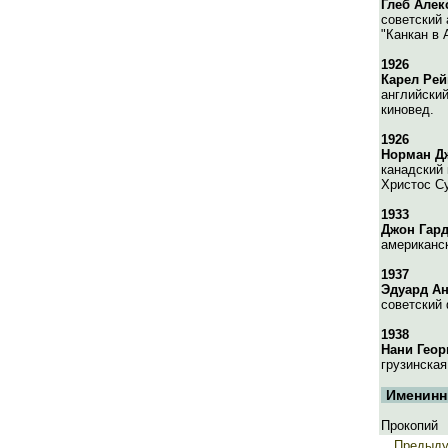
Глеб Але
советский 
"Канкан в 
1926
Карел Рей
английский
киновед.
1926
Норман Д
канадский 
Христос Су
1933
Джон Гар
американс
1937
Эдуард А
советский 
1938
Нани Геор
грузинская
Именинн
Прокопий
Предыд