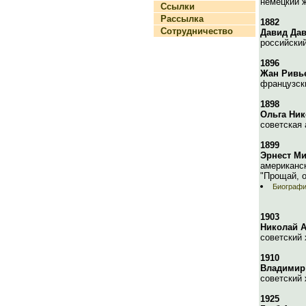
немецкий 
Ссылки
Рассылка
1882
Сотрудничество
Давид Да
российский
1896
Жан Ривь
французск
1898
Ольга Ник
советская 
1899
Эрнест М
американск
"Прощай, о
Биографи
1903
Николай 
советский 
1910
Владимир
советский 
1925