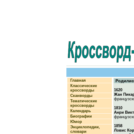
Главная
Родилис
Классические
1620
кроссворды
Жан Пика
Сканворды
французск
Тематические
кроссворды
1810
Календарь
Анри Вик
Биографии
французск
Юмор
1858
Энциклопедии,
Ловис Ко
словари