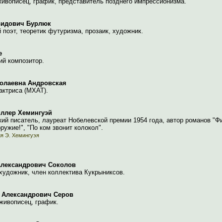
живописец, график, представитель позднего импрессионизма.
видович Бурлюк
 поэт, теоретик футуризма, прозаик, художник.
е
ий композитор.
олаевна Андровская
актриса (МХАТ).
иллер Хемингуэй
ий писатель, лауреат Нобелевской премии 1954 года, автор романов "Фи
ружие!", "По ком звонит колокол".
я Э. Хемингуэя
Александрович Соколов
художник, член коллектива Кукрыниксов.
 Александрович Серов
живописец, график.