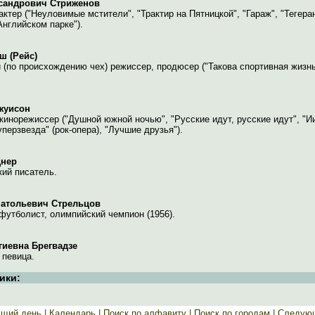
ксандрович Стриженов
актер ("Неуловимые мстители", "Трактир на Пятницкой", "Гараж", "Тегеран
Английском парке").
ш (Рейс)
 (по происхождению чех) режиссер, продюсер ("Такова спортивная жизнь
жуисон
кинорежиссер ("Душной южной ночью", "Русские идут, русские идут", "И
перзвезда" (рок-опера), "Лучшие друзья").
днер
кий писатель.
натольевич Стрельцов
футболист, олимпийский чемпион (1956).
гиевна Брегвадзе
 певица.
ики:
ущий день
| Календарь |
Поиск по алфавиту |
Поиск по городам |
Следующ