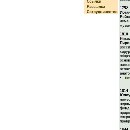
Ссылки
Рассылка
1752
Сотрудничество
Иога
Рейх
немец
музык
1810
Нико
Пиро
росси
хирур
общес
основ
полев
атлас
анато
Био
1814
Юлиу
немец
первы
фунд
приро
сохра
превр
1844