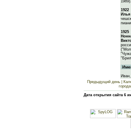
1989)
1922
Илья
чешск
пиани
1925
Нонн
Викт
росси
("Мол
"Чужа
"Брил
Име
Иван,
Предыдущий день
| Кал
города
Дата открытия сайта 6 и