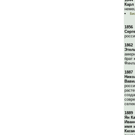
Карл
немец
Био
1856
Серг
росси
1862
Этел
амери
брат 
Финли
1887
Нико
Вави
росси
расте
созда
совре
селек
1889
Ян К
Ивано
имя 
Кюзи