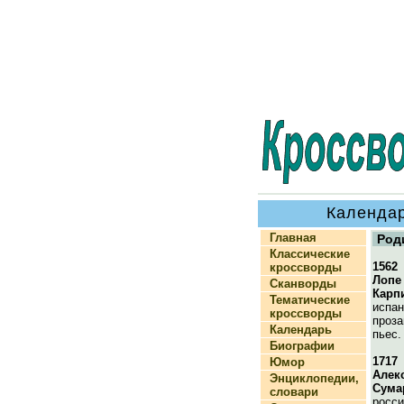
Календар
Главная
Род
Классические
1562
кроссворды
Лопе
Сканворды
Карп
Тематические
испан
кроссворды
проза
Календарь
пьес.
Биографии
1717
Юмор
Алек
Энциклопедии,
Сума
словари
росси