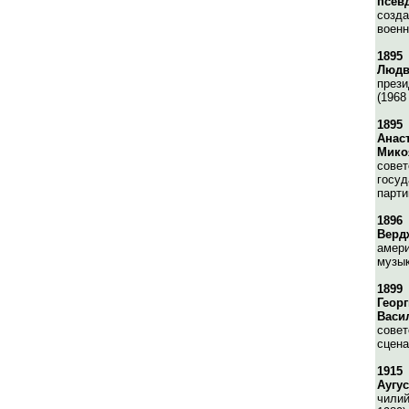
псев
созда
военн
1895
Людв
прези
(1968 
1895
Анас
Мико
совет
госуд
парти
1896
Верд
амери
музык
1899
Геор
Васи
совет
сцена
1915
Аугус
чилий