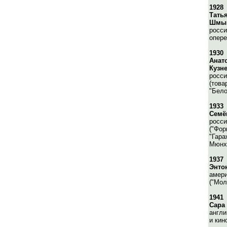
1928
Тать
Шмы
росси
опере
1930
Анат
Кузн
росси
(това
"Бело
1933
Семё
росси
("Фор
"Гара
Мюнхг
1937
Энто
амери
("Мол
1941
Сара
англи
и кин