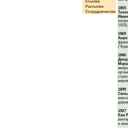
Ссылки
Рассылка
1865
Сотрудничество
Тихо
Иван
патри
1925)
1869
Анри
фран
("Кра
1880
Джор
Марш
амери
орган
страт
миров
1899
Силь
мекси
дириж
1927
Ева 
венге
и кин