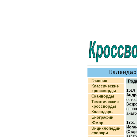
Календар
Главная
Род
Классические
1514
кроссворды
Андр
Сканворды
естес
Тематические
Возр
кроссворды
основ
Календарь
анато
Биографии
1751
Юмор
Иога
Энциклопедии,
(Ста
словари
австр