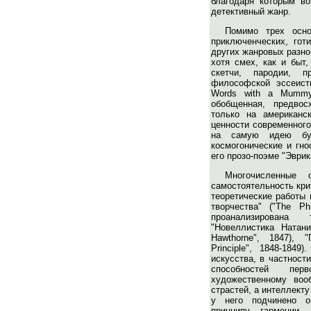
благодаря которым во
детективный жанр.
Помимо трех осно
приключенческих, гот
других жанровых разно
хотя смех, как и быт,
скетчи, пародии, п
философской эссеист
Words with a Mummy",
обобщенная, предво
только на американс
ценности современног
на самую идею бурж
космогонические и гно
его прозо-поэме "Эврика
Многочисленные 
самостоятельность кри
теоретические работы 
творчества" ("The Phi
проанализирована 
"Новеллистика Натание
Hawthorne", 1847), 
Principle", 1848-184
искусства, в частност
способностей пер
художественному воо
страстей, а интеллект
у него подчинено о
принципу – гармонии.