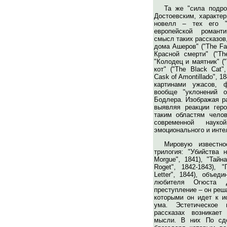
Та же "сила подро
Достоевским, характе
новелл – тех его "
европейской романт
смысл таких рассказов, 
дома Ашеров" ("The Fal
Красной смерти" ("Th
"Колодец и маятник" ("
кот" ("The Black Cat"
Cask of Amontillado", 
картинами ужасов, 
вообще "уклонений 
Бодлера. Изображая р
выявляя реакции гер
таким областям челов
современной наук
эмоционального и инте
Мировую известно
трилогия: "Убийства 
Morgue", 1841), "Тайн
Roget", 1842-1843), 
Letter", 1844), объед
любителя Огюста 
преступление – он реш
которыми он идет к ис
ума. Эстетическое 
рассказах возникает
мысли. В них По сде