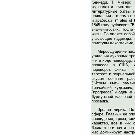
Кеннеди, Т. Чиверс 
журналах и печатался 
литературные битвы 
появления его самого 
и арабески" ("Tales of
1845 году публикует "В
знаменитостях. После 
жизнь По являет собо
угасающие надежды, 
приступы алкоголизма,
Мироощущение писа
увядания духовных тра
– и в ходе непосредст
процессе в США, к
переворот. Считая, 
тяготеет к журнально
вкусам сочинял расс
("Чтобы быть замеч
Тончайший художник,
"прогресса" и один из
буржуазной массовой к
прозаика.
Зрелая лирика По
сфере. Главный ее опо
сновидение, греза, ме
характер, все в них 
бесплотно и почти не 
них доминирует настр