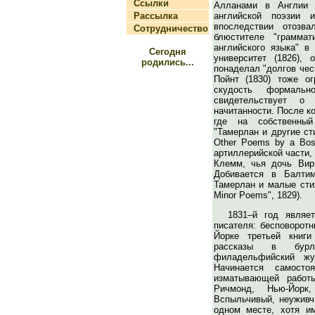
Ссылки
Алланами в Англии 
Рассылка
английской поэзии 
впоследствии отозв
Сотрудничество
блюстителе "граммат
английского языка" в
Сегодня
университет (1826), 
родились...
понаделал "долгов чес
Пойнт (1830) тоже о
скудость формальн
свидетельствует о
начитанности. После к
где на собственный
"Тамерлан и другие ст
Other Poems by a Bost
артиллерийской части,
Клемм, чья дочь Вир
Добивается в Балтим
Тамерлан и малые стих
Minor Poems", 1829).
1831–й год являе
писателя: бесповорот
Йорке третьей книги
рассказы в бурл
филадельфийский жу
Начинается самосто
изматывающей работы
Ричмонд, Нью-Йорк
Вспыльчивый, неуживч
одном месте, хотя и