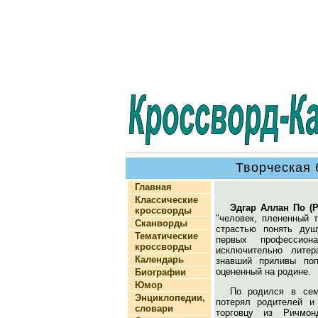
Творческая 
Главная
Классические
Эдгар Аллан По (P
кроссворды
"человек, плененный 
Сканворды
страстью понять душ
Тематические
первых профессио
кроссворды
исключительно лите
Календарь
знавший приливы поп
оцененный на родине.
Биографии
Юмор
По родился в сем
Энциклопедии,
потерял родителей и
словари
торговцу из Ричмо