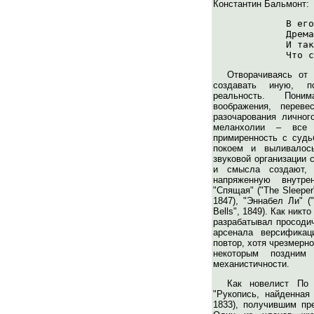
Константин Бальмонт:
             В его
             Дрема
             И так
Отворачиваясь от 
создавать иную, п
реальность. Поним
воображения, переве
разочарования личног
меланхолии – все э
примиренность с судь
покоем и выливалос
звуковой организации 
и смысла создают, 
напряженную внутре
"Спящая" ("The Sleeper
1847), "Эннабел Ли" ("
Bells", 1849). Как ник
разрабатывал просодич
арсенала версифика
повтор, хотя чрезмерн
некоторым поздним
механистичности.
Как новелист По 
"Рукопись, найденная 
1833), получившим пр