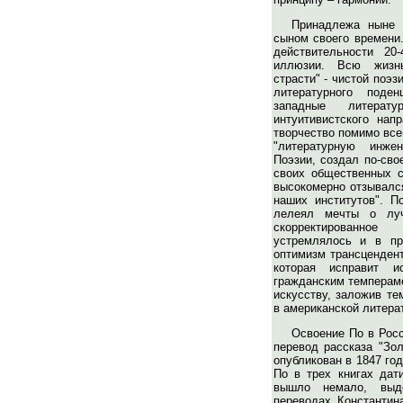
Принадлежа ныне 
сыном своего времени.
действительности 20
иллюзии. Всю жизнь
страсти" - чистой поэ
литературного поде
западные литерату
интуитивистского нап
творчество помимо всег
"литературную инже
Поэзии, создал по-сво
своих общественных с
высокомерно отзывался
наших институтов". П
лелеял мечты о луч
скорректированно
устремлялось и в п
оптимизм трансцендент
которая исправит 
гражданским темпераме
искусству, заложив те
в американской литера
Освоение По в Росс
перевод рассказа "Зол
опубликован в 1847 го
По в трех книгах дати
вышло немало, выд
переводах Константина