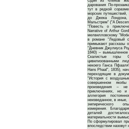
Один из членов жюр
дарования По-прозаик
тут в редкой соразме
морских путешествий,
до Джека Лондона, 
Мальстрем" ("A Descent
"Повесть о приключ
Narrative of Arthur Go
мелвилловскому "Моб
в романе "Ледовый с
примыкают рассказы о
"Дневник Джулиуса Родм
1840) – вымышленное 
Скалистые горы С
цивилизованными люд
некоего Ганса Пфааля"
Hans Phaal", 1835), н
переходящие в докум
"История с воздушным
совершенном якобы
произведения – н
приключениях, но и 
аллегория постоянн
неизведанное, в иные,
эмпирического опыт
измерения. Благодар
деталей достигало
материальности вымыс
По сформулировал при
впоследствии назовут 