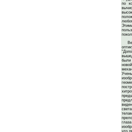
по к
вычи
выс
поло
любо
Эти
поль
покол
Ве
опт
"Допо
выше
были
ново
мех
Учен
изоб
геоме
пост
хитр
пред
пред
виден
све
тела
пре
гла
изобр
что п