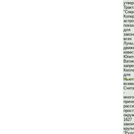
утве
Тра
"Сок
Копер
астро
показ
для 
зако
всех
Луны,
дви
извес
Юпит
Ват
запре
Кепл
для
Ньют
всем
Счита
- 
мног
прич
ра
прос
окру
162
зако
кр
"Руд