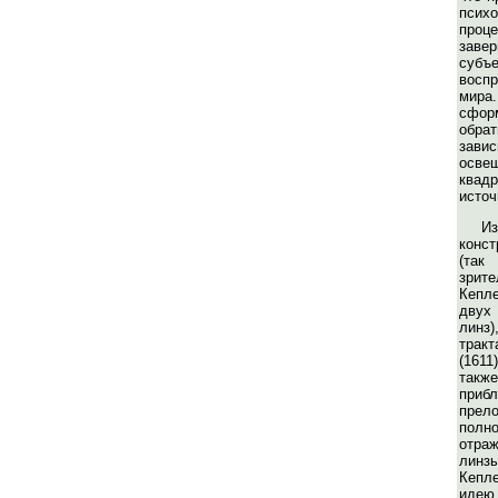
психо
проце
заве
субъ
восп
мир
сфор
обрат
зав
осв
квад
источ
И
конс
(та
зри
Кепл
двух
линз
трак
(161
та
при
прел
полн
отра
линзы
Кепл
идею