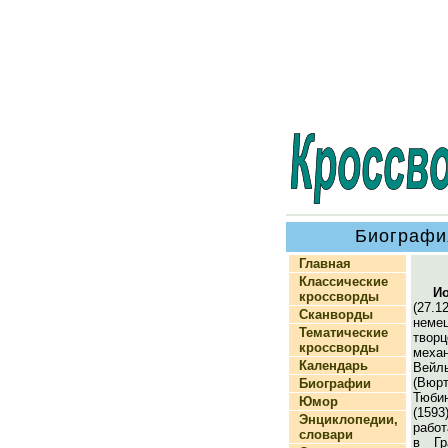
Биографи
Главная
Классические
И
кроссворды
(27.1
Сканворды
немец
Тематические
тво
кроссворды
меха
Календарь
Вейл
(Вюр
Биографии
Тюбин
Юмор
(1593
Энциклопедии,
рабо
словари
в Гр