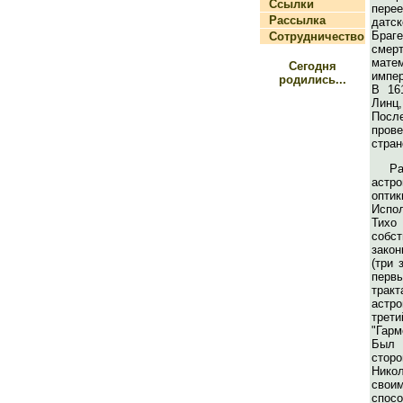
Ссылки
пер
Рассылка
датс
Браг
Сотрудничество
смер
мате
Сегодня
импе
родились...
В 16
Линц
Посл
пров
стран
Р
астр
опти
Испо
Тих
собс
зако
(три 
перв
тра
астр
трет
"Гар
Бы
сто
Нико
сво
спо