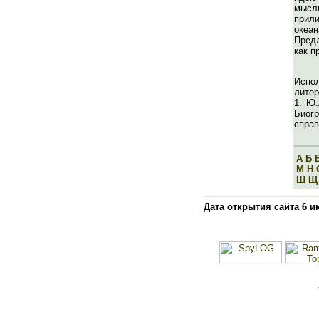
мысль
прил
океа
Пред
как п
Испо
литер
1. Ю.
Биог
справ
А
Б
М
Н
Ш
Щ
Дата открытия сайта 6 и