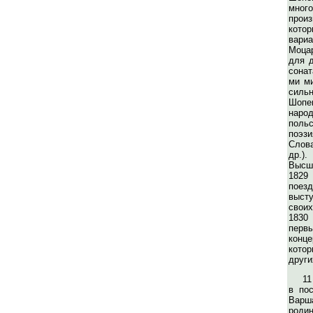
мно
прои
кот
вар
Моца
для д
сонат
ми ми
силь
Шопе
народ
поль
по
Слов
др.
Высш
1829
поез
выст
свои
1830
перв
конц
кото
други
11
в по
Варша
родин