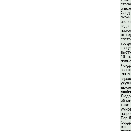
стал
опас
Сан
окон
его 
год
прох
страд
сост
тру
конце
выст
16 н
пол
Лонд
заня
Зимо
здоро
ухуд
друзе
лю
Людо
обле
тяж
умир
погр
Пер-
Серд
его 