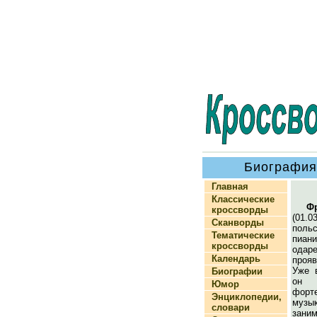
Биография
Главная
Классические
Ф
кроссворды
(01.0
Сканворды
поль
Тематические
пиан
кроссворды
ода
Календарь
проя
Уже 
Биографии
он 
Юмор
форт
Энциклопедии,
музы
словари
зани