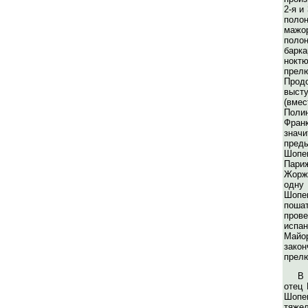
2-я и
пол
мажо
полон
бар
нок
пр
Про
выст
(вм
Пол
Фран
знач
пред
Шопе
Пари
Жорж
одну
Шо
поша
про
исп
Майо
зак
прелю
В 
отец 
Шопе
тяже