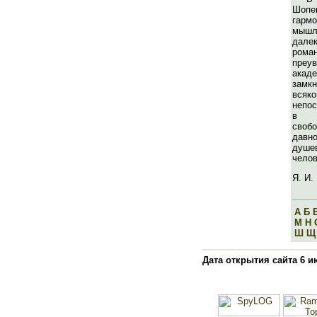
Шоп
гарм
мышл
да
роман
преу
акад
замк
всяк
непос
в с
своб
давн
душ
челов
Я. И.
А
Б
М
Н
Ш
Щ
Дата открытия сайта 6 и