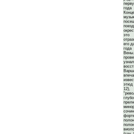
перв
года
Кон
музы
пос
поез
окрес
это
отра
его д
года
Вены
прове
узнал
восс
Варш
впеч
изве
этюд 
12),
"рев
глуб
прел
минор
сочин
форт
полон
полон
виол
(соч.