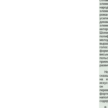
спл
эле
нар
элем
рома
ус
динам
элем
инт
Шоп
поли
мело
выра
голо
фор
весь
польс
прие
разви
Н
сказ
на е
искус
он п
пере
фор
нап
соде
В