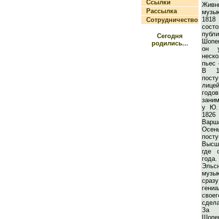
Ссылки
Жив
Рассылка
музы
1818
Сотрудничество
сос
публ
Сегодня
Шопе
родились...
он 
неск
пьес 
В 1
пост
лице
го
заним
у Ю.
1826
Вар
Осен
пост
Высш
где 
года
Эльс
музы
сра
гени
свое
сдел
За 
Шопе