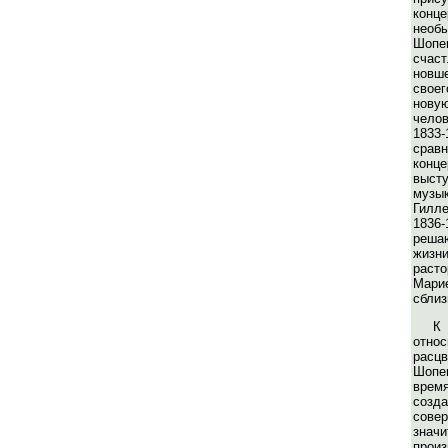
конц
необ
Шоп
счас
новш
свое
нову
челов
1833
сра
конц
высту
музы
Гилле
18
реш
жиз
раст
Мари
сблиз
К
отно
рас
Шопе
вре
со
со
зна
произ