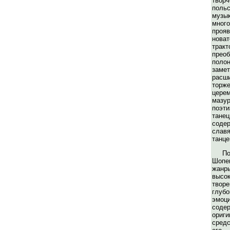
твор
пол
муз
мног
пр
нов
тр
прео
поло
заме
расш
торже
церем
мазу
поэт
тан
соде
слав
танце
П
Шопе
жан
высо
твор
глу
эмоц
соде
ориг
сред