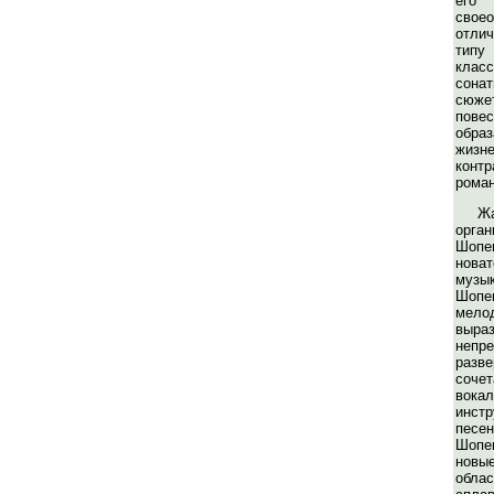
его 
свое
отли
тип
клас
сона
сюже
повес
обра
жизне
контр
роман
Жа
орга
Шопе
нова
музы
Шопе
мело
выра
непр
разв
соче
во
инстр
песен
Шопе
новы
обл