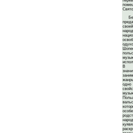
пере
пом
Свято
Бе
пред
свое
наро
наци
осво
одух
Шопе
пол
музы
испол
В н
зна
зани
жанр
одно
сво
музы
Пол
вал
кот
осо
родст
народ
куя
рас