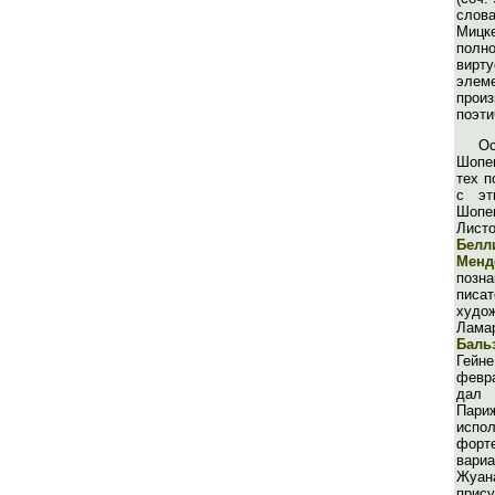
сло
Мицк
полн
вирту
эл
произ
поэти
О
Шопен
тех п
с эт
Шоп
Ли
Белл
Менд
по
пи
худ
Лама
Баль
Гейн
февр
дал 
Пар
ис
форт
вариа
Жуан
прису