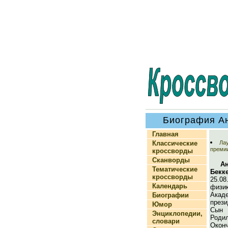
Биография Ан
Главная
Классические
Ла
премии
кроссворды
Сканворды
А
Тематические
Бекк
кроссворды
25.08
Календарь
физи
Акад
Биографии
през
Юмор
Сын 
Энциклопедии,
Род
словари
Окон