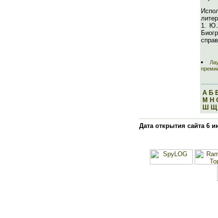
Испо
литер
1. Ю.
Биог
справ
Ла
премии
А
Б
М
Н
Ш
Щ
Дата открытия сайта 6 и