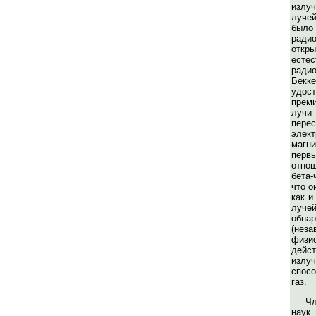
излу
луче
бы
ради
отк
естес
ради
Бекк
удос
прем
лу
пере
эле
магн
пе
отнош
бета-
что о
как и
луче
обна
(нез
физи
дейс
излу
спосо
газ.
Ч
наук.