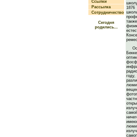
Ссылки
школу
Рассылка
1876
школ
Сотрудничество
профе
такж
Сегодня
фи
родились...
есте
Консе
ремес
О
Бекк
опти
фосф
инфр
ради
году
разл
люми
ве
фот
част
отк
излу
само
нич
и
люми
излу
самоп