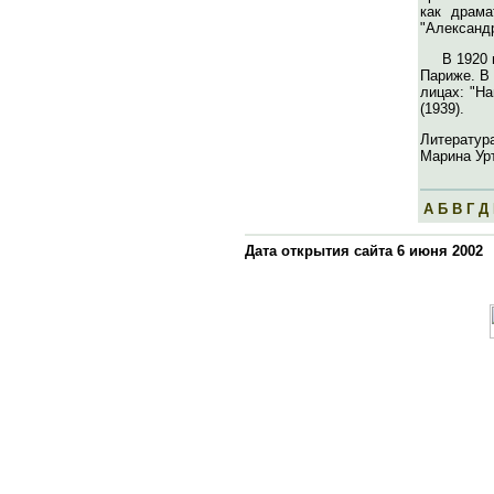
как драма
"Александр
В 1920 
Париже. В
лицах: "На
(1939).
Литератур
Марина Урт
А
Б
В
Г
Д
Дата открытия сайта 6 июня 2002