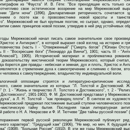
 эпиграфом из "Фауста" И. В. Гёте: "Все преходящее есть только си
отчетливо свое эстетическое воззрение на мир Мережковский выр
ении "Дети ночи" (1896). Декларативная риторичность сочетается з
лением о поэте как о провозвестнике новой красоты и таинств
го". Мережковский не был крупным поэтом, но сыграл, однако, опреде
витии самих принципов новой поэзии, утвердив в ней ряд устойчивых об
 годы Мережковский начал писать самое значительное свое произвед
Христос и Антихрист", в которой выразил свой взгляд на историю и г
ловечества (часть I - "Отверженный" ["Смерть богов" ("Юлиан Отступ
ь II - "Воскресшие боги" ("Леонардо да Винчи"), 1901; часть III - "Ант
Алексей"), 1905). Исторический материал и проблематика романо
 доказательству мистической теории Мережковского, который считал,
да борются две правды - небесная и земная, дух и плоть, Христос и Ант
оявляется в стремлении духа к самоотречению и слиянию с богом, вто
и человека к самоутверждению, владычеству индивидуальной воли.
логичной оппозиции строятся и литературно-критические исслед
кого, самое значительное из которых "Л. Толстой и Достоевский. Ж
" (т. 1 - "Жизнь и творчество Л. Толстого и Достоевского", т. 2 - "Религ
 Достоевского", 1901-1902). Ф. М. Достоевский представал у Мережковск
духа", а Л. Н. Толстой - "как провидец плоти". В синтезе их художес
Мережковский предрекал постижение высшей ступени человеческого поз
о-мистическую тайну бытия. Последняя такая литературная анти
й работе о Н. А. Некрасове и Ф. И. Тютчеве "Две тайны русской поэзии" (
поражения первой русской революции Мережковский публикует ряд
ного характера": "Грядущий хам" (1906), "Не мир, но меч. К будущей 
ва" (1908), "Больная Россия" (1910). В эти же годы Мережковский вы