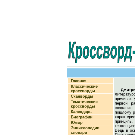
Главная
Классические
Дмитр
кроссворды
литератур
Сканворды
причинах 
Тематические
первой ра
кроссворды
созданию 
Календарь
пошлому р
характери
Биографии
принципы
Юмор
тенденциоз
Энциклопедии,
Ведь в ос
словари
Поэтическ