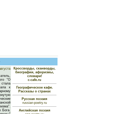
о
Кроссворды, сканворды,
августа
биографии, афоризмы,
атель,
словари!
ого "О
c-cafe.ru
 стала
вала к
Географическое кафе.
арному
Рассказы о странах
рнутую
ические
Русская поэзия
анской
russian-poetry.ru
лизма".
 Бога.
Английская поэзия
мволы"