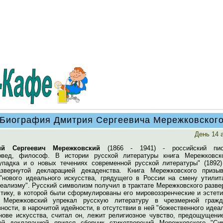
Биография Дмитрия Сергеевича Мережковског
День 14 
ий Сергеевич Мережковский
(1866 - 1941) - российский пис
овед, философ. В истории русской литературы книга Мережковск
упадка и о новых течениях современной русской литературы" (1892)
звернутой декларацией декаденства. Книга Мережковского призы
"нового идеального искусства, грядущего в России на смену утилит
еализму". Русский символизм получил в трактате Мережковского разве
стику, в которой были сформулированы его мировоззренческие и эстет
. Мережковский упрекал русскую литературу в чрезмерной гражд
ности, в нарочитой идейности, в отсутствии в ней "божественного идеа
нове искусства, считал он, лежит религиозное чувство, предощущение
ой декларацией явился сборник стихотворений Мережковского "Си