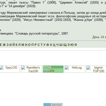
тург, пишет пьесы "Павел I" (1908), "Царевич Алексей" (1920) и 
 I" и "14 декабря" (1918).
году Мережковский эмигрировал сначала в Польшу, затем до конца дне
 эмиграции Мережковский пишет эссе, философские раздумья об истори
полеон" (1929), "Иисус Неизвестный" (1932-1933), "Жанна д'Арк" (1938), 
а.
минцева. "Словарь русской литературы", 1997.
День 14 
Е
Ж
З
И
Й
К
Л
М
Н
О
П
Р
С
Т
У
Ф
Х
Ц
Ч
Ш
Щ
Э
Ю
Я