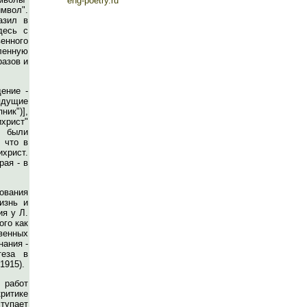
eng-poetry.ru
мвол".
азил в
десь с
енного
ленную
разов и
ение -
рядущие
ник")],
ихрист"
в были
 что в
ихрист.
рая - в
ования
изнь и
ия у Л.
ого как
твенных
нания -
теза в
1915).
 работ
критике
ступает