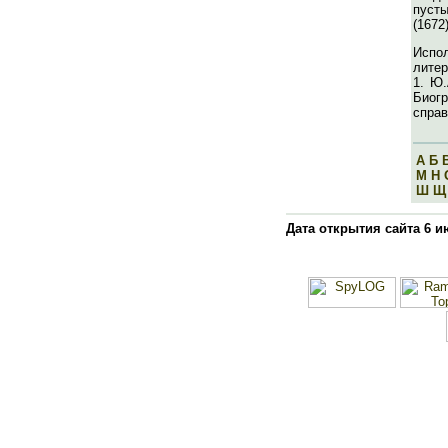
пуст
(1672)
Испо
литер
1. Ю.
Биог
справ
А
Б
М
Н
Ш
Щ
Дата открытия сайта 6 и