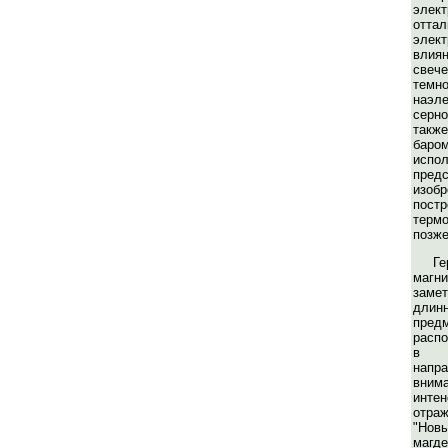
элект
оттал
эле
влия
свеч
тем
наэле
серн
такж
бар
испо
пред
изо
пос
терм
позже
Г
маг
заме
дли
предм
расп
в м
напр
вним
инте
отраж
"Нов
магд