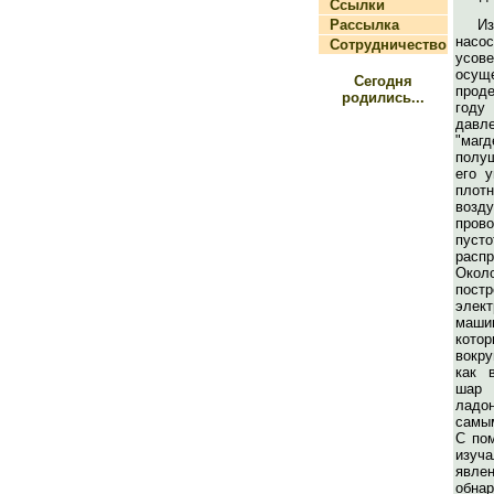
Ссылки
Рассылка
И
н
Сотрудничество
усов
осущ
Сегодня
проде
родились...
год
давле
"магд
полу
его у
плот
воз
пров
пус
расп
Окол
пост
элект
маши
кото
вокру
как 
шар
ладо
самы
С по
изуч
явле
обн