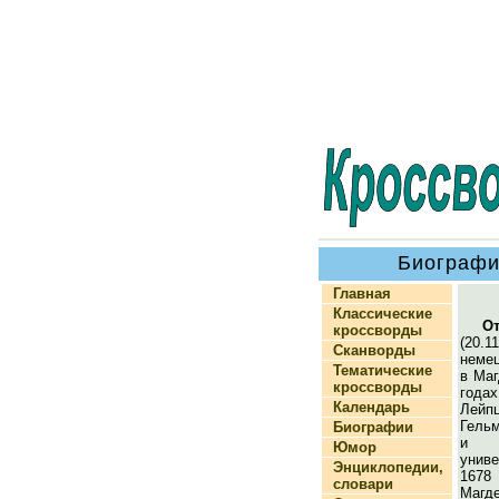
Биографи
Главная
Классические
О
кроссворды
(20.1
Сканворды
неме
Тематические
в Маг
кроссворды
го
Календарь
Лейпц
Гель
Биографии
и 
Юмор
унив
Энциклопедии,
1678
словари
Магде