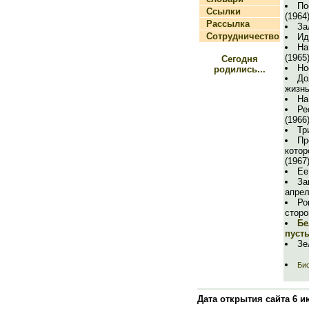
По
Ссылки
(1964
Рассылка
За
Сотрудничество
Ид
На
(1965
Сегодня
Но
родились...
До
жизнь
На
Ре
(1966
Тр
Пр
котор
(1967
Ее
За
апреля
Ро
сторо
Бе
пуст
Зе
Био
Дата открытия сайта 6 и