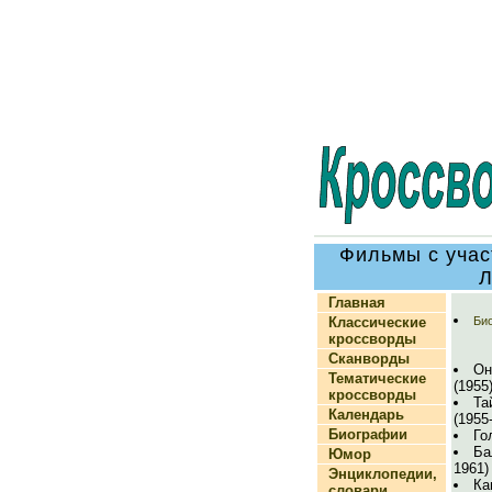
Фильмы с учас
Л
Главная
Классические
Био
кроссворды
Сканворды
Он
Тематические
(1955
кроссворды
Та
Календарь
(1955
Биографии
Го
Ба
Юмор
1961)
Энциклопедии,
Ка
словари