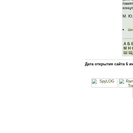
памя
концл
М. Ю.
Шес
А
Б
М
Н
Ш
Щ
Дата открытия сайта 6 и