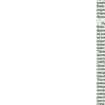
униве
Мийо
роди
избр
Франц
Л
Ми
фран
муз
музы
роди
про
извес
"Про
явля
сюит
(194
пр
сочи
народ
бор
"Бол
войн
Ам
неза
ном
рево
канта
(19