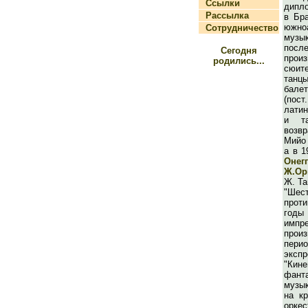
Ссылки
дипл
Рассылка
в Бра
южно
Сотрудничество
музы
посл
Сегодня
прои
родились...
сюи
танцы
бале
(пос
латин
и т
возв
Мийо
а в 1
Онег
Ж.Ор
Ж. Та
"Шес
прот
год
импр
прои
перио
эксп
"Кин
фан
музы
на к
оркес