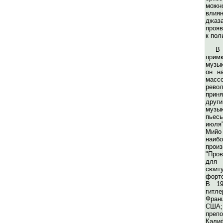
мож
влия
джаз
прояв
к пол
В
прим
музы
он н
массо
рево
прин
друг
музы
пьес
июля
Мий
наиб
произ
"Про
для 
сю
форт
В 19
гитл
Фран
СШ
преп
Кали