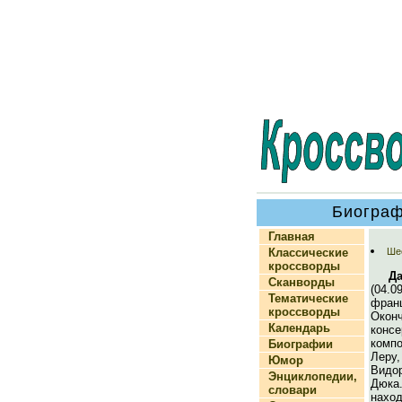
Биограф
Главная
Классические
Шес
кроссворды
Д
Сканворды
(04.0
Тематические
фран
кроссворды
Око
Календарь
кон
комп
Биографии
Леру
Юмор
Видо
Энциклопедии,
Дюка
словари
на