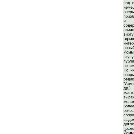
под 
неме
оп
прио
и 
соде
ари
вирт
гарм
инте
новы
Йомм
вку
публи
не им
Но и
опер
реда
"Арм
др
мас
выра
мело
бол
оркес
сопр
выде
доглю
посл
Йом