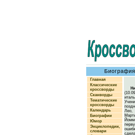
Биография
Главная
Классические
Н
кроссворды
(10.0
Сканворды
итал
Тематические
Уче
кроссворды
позд
Календарь
Лео,
Мар
Биографии
Йомм
Юмор
перв
Энциклопедии,
оши
словари
сд