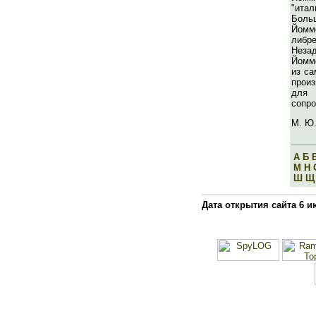
"ита
Бол
Йомм
либр
Неза
Йомм
из са
прои
для
сопро
М. Ю.
А
Б
М
Н
Ш
Щ
Дата открытия сайта 6 и