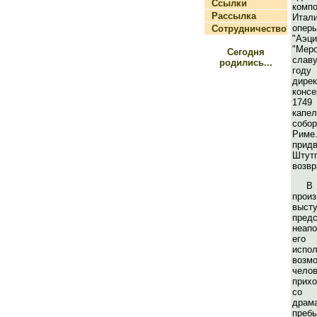
Ссылки
комп
Рассылка
Итал
оперы
Сотрудничество
"Аэци
"Меро
Сегодня
слав
родились...
году
дире
консе
1
капе
собо
Риме.
прид
Штут
возвр
В
прои
выст
предс
неап
его 
испол
возм
чело
прих
со
драм
преб