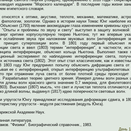
уководил изданием "Морского календаря". В последние годы жизни зан
ем египетского словаря.
 относятся к оптике, акустике, теплоте, механике, математике, астр
, филологии, зоологии. Однако в истории науки Томас Юнг наиболее и
 Объяснил (1793) явление аккомодации глаза изменением кривизны хрус
е "Опыты и проблемы по звуку и свету" выступил в защиту волновой 
дверг критике корпускулярную теорию Ньютона; тут же впервые ука
и ослабление звука при наложении звуковых волн (интерференция зв
л принцип суперпозиции волн. В 1801 году первый объяснил я
нции света и ввел (1803) термин "интерференция", в частности, исх
инципа интерференции, объяснил кольца Ньютона. Выполнил также 
ционный эксперимент по наблюдению интерференции света, получ
х источника света (1802). Этот опыт стал классическим, как и известн
В 1803 году Юнг предпринял попытку объяснить дифракцию света от 
зывая ее с интерференцией, открыл интерференцию ультрафиолетовых 
что при отражении луча света от более плотной среды происходит 
. Разрабатывал теорию цветного зрения. Измерил длины волн разных ц
ля длины волн красного цвета значение 0,7 микрона, для фиолетового
803). Высказал (1807) мысль, что свет и лучистая теплота отличаются 
ко длиной волны, выдвинул (1817) идею поперечности световых волн.
ии упругости Юнгу принадлежат исследования деформации сдвига, в 18
теристику упругости - модуля растяжения (модуль Юнга).
арижской Академии Наук.
анная литература.
амов. "Физики". Биографический справочник., 1983.
День 1