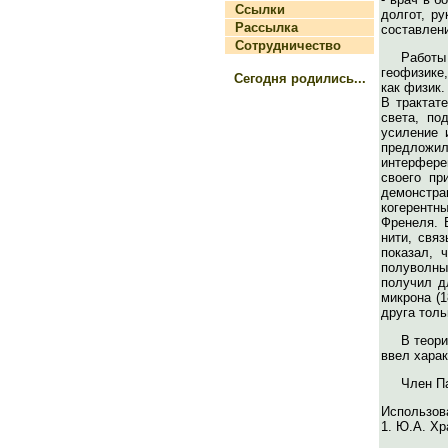
Ссылки
долгот, р
Рассылка
составлени
Сотрудничество
Работы
геофизике
Сегодня родились...
как физик.
В трактат
света, по
усиление 
предложи
интерфере
своего пр
демонстра
когерентны
Френеля. 
нити, свя
показал, 
полуволны
получил д
микрона (1
друга толь
В теор
ввел харак
Член П
Использов
1. Ю.А. Хр