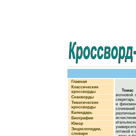
Главная
Классические
Томас
кроссворды
волновой о
Сканворды
секретарь
Тематические
и феномен
кроссворды
сочинений
Календарь
различны
исчислени
Биографии
итальянск
Юмор
университ
Энциклопедии,
оптикой и 
словари
- врач в б