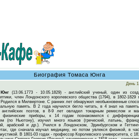
Биография Томаса Юнга
День 1
 Юнг
(13.06.1773 - 10.05.1829) - английский ученый, один из созд
птики, член Лондонского королевского общества (1794), в 1802-1829 
. Родился в Милвертоне. С ранних лет обнаружил необыкновенные спос
альную память. В 2 года научился бегло читать, в 4 знал на память
 английских поэтов, в 8-9 лет овладел токарным ремеслом и ма
е физические приборы, к 14 годам познакомился с дифференци
ем (по Ньютону), изучил много языков (греческий, латынь, францу
ий, арабский и др.). Учился в Лондонском, Эдинбургском и Геттинг
етах, где сначала изучал медицину, но потом увлекся физикой, в час
акустикой. В 1801-03 годах - профессор Королевского университета, с 18
ольнице Святого Георгия (Лондон), одновременно с 1818 года - секрета