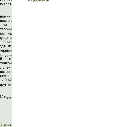
eng-poetry.ru
имался
ономии,
звестен
талика.
теории
зал на
ука) и
вление
одя из
первый
ив два
ый опыт
тонкой
лучей,
потеря
ветов,
 - 0,42
друг от
07 году
3 июня