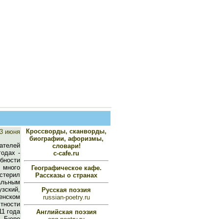
Кроссворды, сканворды,
3 июня
биографии, афоризмы,
ателей
словари!
годах -
c-cafe.ru
обности
 много
Географическое кафе.
стерил
Рассказы о странах
альным
зский,
Русская поэзия
енском
russian-poetry.ru
тности
11 года
Английская поэзия
рь Бюро