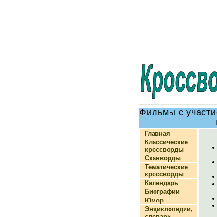
Фильмы с участ
Главная
Классические
кроссворды
Сканворды
Тематические
кроссворды
Календарь
Биографии
Юмор
Энциклопедии,
словари