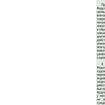
Пр
Фед
необ
вп
совр
почув
нова
в обр
нов
крит
дейс
новом
благ
живо
уровн
социа
К 
Федот
худо
миров
инди
твор
рабо
быс
будущ
у нег
не в
сужд