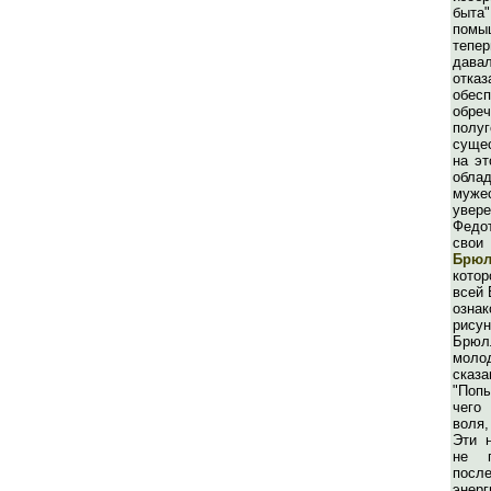
быта
помы
тепе
дав
от
обесп
об
полу
сущес
на эт
обл
муже
увер
Федо
свои
Брюл
кото
всей 
озн
рису
Брюл
моло
сказ
"Поп
чего
воля,
Эти 
не п
посл
энер