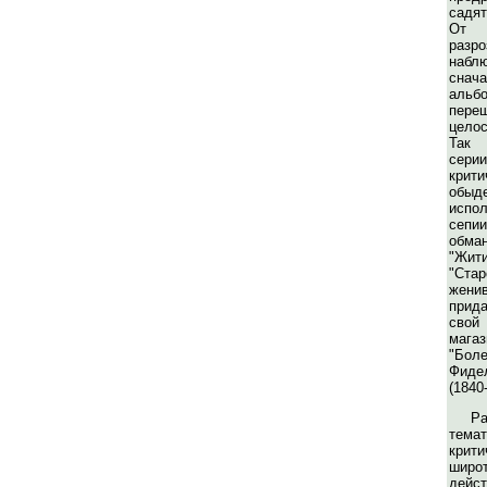
садят
От
разро
набл
снач
аль
пер
цело
Так 
сери
крит
обы
испо
сепи
обма
"Жит
"Ста
жен
прид
свой
мага
"Бо
Фиде
(1840-
Ра
тем
кри
ши
дейст