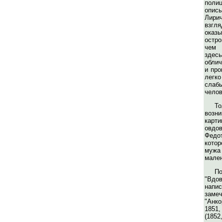
поли
описы
Лири
вз
оказ
остр
чем 
здесь
обли
и про
легк
сла
челов
возн
карт
овд
Фед
кото
муж
мален
По
"Вдо
нап
заме
"Анко
1851
(1852