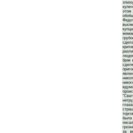
эпи
купеч
это
обоб
Фед
высм
купц
жема
груб
сдел
крит
разл
люде
брак 
сдел
при
явлен
нико
никог
вд
прои
"Сва
нетр
глаза
страш
торго
была
писа
грозн
за в