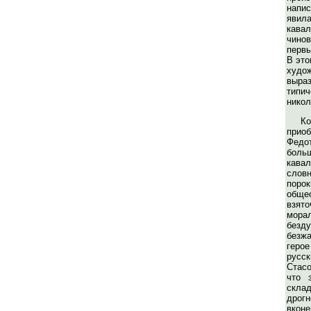
нап
явил
кава
чино
первы
В эт
худ
выра
тип
никол
К
прио
Фед
боль
кава
слов
пор
обще
взято
мора
безд
безж
герое
русс
Стасо
что 
склад
дрогн
вкон