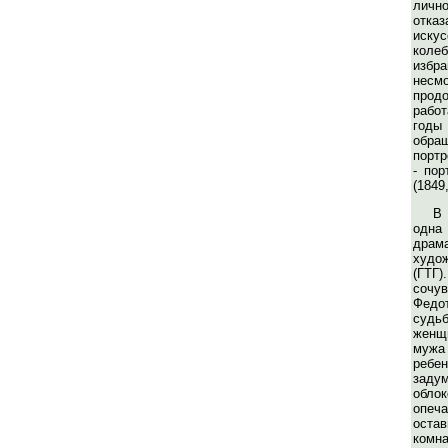
лич
отказ
искус
кол
изб
несм
прод
рабо
год
обра
портр
- пор
(1849
В 
од
драм
худо
(ГТ
сочу
Федо
суд
женщ
муж
ребе
заду
облок
опеч
остав
ком