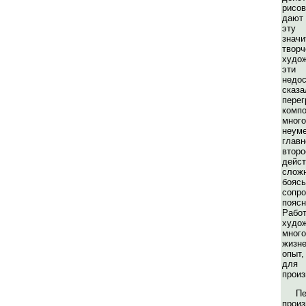
рисо
дают
эту
зн
твор
худож
эт
недо
сказ
перег
ко
мно
неу
глав
вто
дейс
слож
бояс
соп
пояс
Рабо
худо
мног
жизн
опыт,
для
произ
П
прои