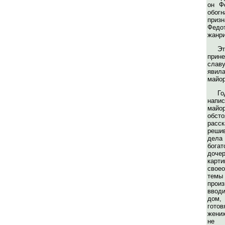
он Ф
обог
при
Федо
жанри
Э
при
слав
явил
майор
Г
напи
майо
обст
расск
реши
дел
бог
доч
кар
свое
тем
прои
ввод
дом
гот
жени
не 