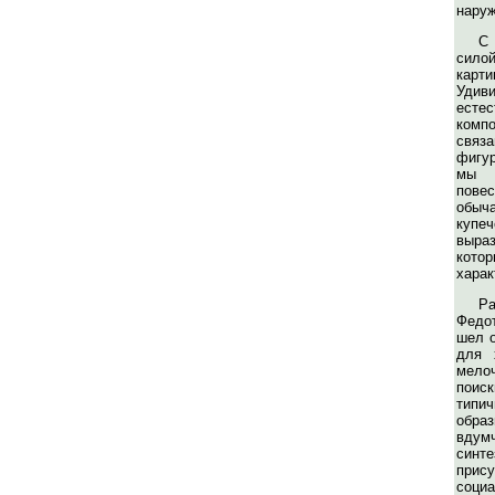
нару
С
сил
карти
Уди
есте
ком
связ
фигу
мы 
пове
обы
купе
выраз
кот
харак
Ра
Федо
шел о
для 
мело
поис
типи
обр
вду
синте
прис
социа