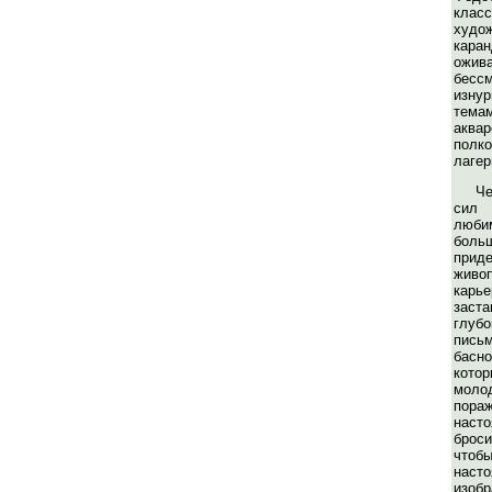
кла
ху
кара
ож
бес
изну
тема
аква
пол
лагер
Че
сил 
люби
боль
прид
живо
карь
заст
глу
пис
басно
кото
моло
пора
наст
брос
чтоб
наст
изоб