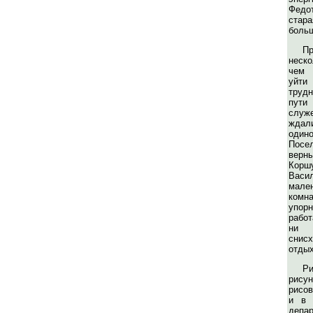
Фед
стара
боль
П
неск
чем 
уйти
труд
пут
служ
ждали
одино
Посе
верн
Ко
Васи
мал
комн
упор
работ
ни
сни
отдых
Р
рису
рисов
и в 
депар