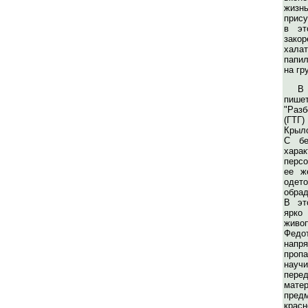
жиз
прису
в эт
закор
хала
папи
на гр
В
пи
"Раз
(ГТГ
Крыло
С бе
хара
персо
ее ж
оде
обра
В эт
ярк
живо
Фе
напр
проп
нау
перед
мате
пре
кра