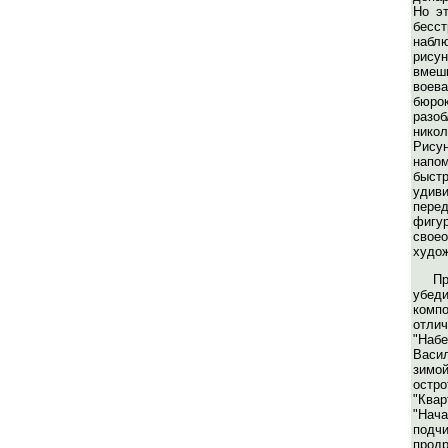
Но э
бесст
набл
рисун
вмеш
воев
бюро
раз
никол
Рис
напо
быс
уди
пере
фи
свое
худож
Пр
убеди
комп
отл
"Наб
Васи
зимо
остр
"Ква
"Н
подчи
прод