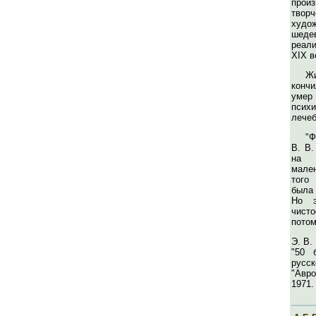
прои
твор
худ
шед
реал
XIX в
Ж
кончи
умер 
психи
лечеб
"Ф
В. В.
на 
мале
того
была 
Но э
чисто
потом
Э. В.
"50 
русс
"Авр
1971.