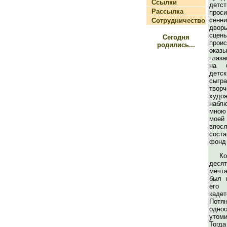
Ссылки
детс
Рассылка
прос
сенн
Сотрудничество
двор
сц
Сегодня
прои
родились...
ока
глаза
на б
детс
сыгр
твор
худ
набл
мною
моей
впос
сост
фонд 
Ко
дес
мечт
был 
его
кад
Пот
одн
утом
Тогд