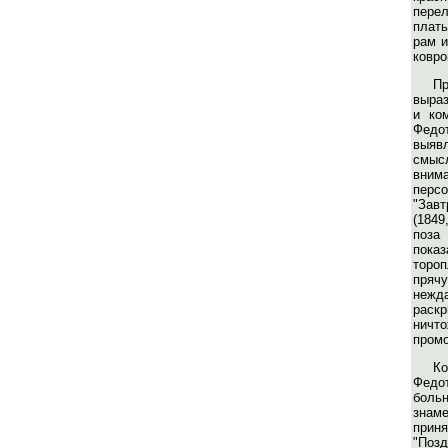
пер
плать
рам и
ковро
Пр
выраз
и ко
Федот
выяв
смыс
вним
пер
"Зав
(184
поза
пока
тороп
пряч
неж
раскр
ничто
промо
К
Федо
бол
знам
прин
"Позд