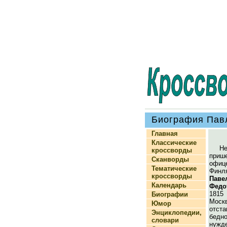
Биография Пав
Главная
Классические
Н
кроссворды
при
Сканворды
офиц
Тематические
Фин
кроссворды
Пав
Календарь
Федо
1815
Биографии
Мо
Юмор
отст
Энциклопедии,
бедн
словари
нужд