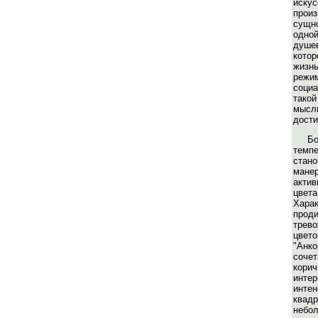
иску
про
сущн
одно
душе
кото
жиз
реж
соци
такой
мысл
дости
Б
темп
стан
мане
акти
цве
Хар
пр
трев
цвет
"Анк
соче
кор
инте
инт
ква
небо