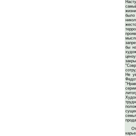
Наст
самы
жизн
был
никол
жест
те
проя
мысл
запр
бы на
худож
ценз
за
"Совр
сотр
Не у
Фе
"Нрав
серии
литог
Худо
труд
полож
суще
семь
прода
От
карь