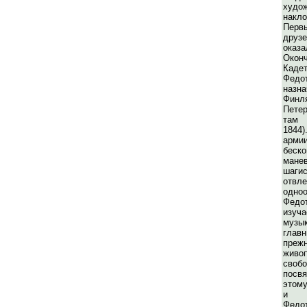
худо
накл
Перв
друз
оказ
Окон
Кад
Фед
назна
Фин
Пете
там 
1844
ар
беск
мане
шаг
отвл
одно
Федо
изуча
музык
глав
пре
жив
своб
посв
этом
и н
Федо