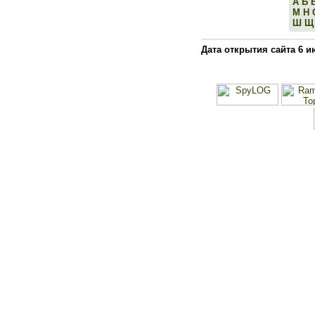
А
Б
М
Н
Ш
Щ
Дата открытия сайта 6 и