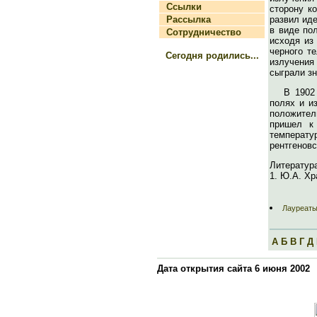
Ссылки
сторону к
Рассылка
развил ид
в виде по
Сотрудничество
исходя из
черного т
Сегодня родились...
излучения 
сыграли зн
В 1902
полях и и
положител
пришел к 
температу
рентгеновс
Литератур
1. Ю.А. Хр
Лауреаты
А
Б
В
Г
Д
Дата открытия сайта 6 июня 2002