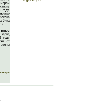
eng-poetry.ru
ммером
ествить
6 году,
пектре
 закона
на Вина
1).
нитном
 заряд
3 году
сит от
 волны
 января