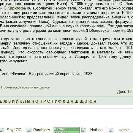
оротких волн (закон смещения Вина). В 1895 году совместно с О. Лю
еи
Г. Кирхгофа
об абсолютно черном теле, показал, что его можно осущ
лости с внутренними зеркальными стенками и узким отверстием. В 189
 классических представлений, вывел закон распределения энергии в с
ела (закон излучения Вина). Однако, как высянилось вскоре, формула
Вина оказалась правильной лишь в случае коротких волн. Эти два зако
ачительную роль в развитии квантовой теории (Нобелевская премия, 191
 году установил отклонение каналовых лучей в электрическом и маг
змерил величину отношения их заряда к массе, доказал также, что их
ьный. Исследовал электрическую проводимость в металлах (в 191
выводу, что скорость свободных электронов в металлах не зави
ры), катодные и рентгеновские лучи. Измерил в 1907 году длину
кого излучения.
а.
амов. "Физики". Биографический справочник., 1983.
 Нобелевской премии по физике
День 13
Е
Ж
З
И
Й
К
Л
М
Н
О
П
Р
С
Т
У
Ф
Х
Ц
Ч
Ш
Щ
Э
Ю
Я