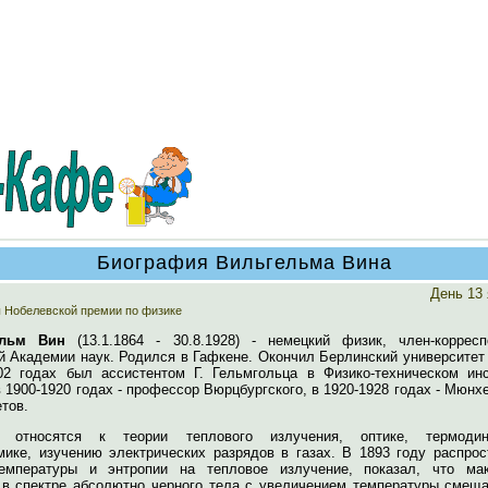
Биография Вильгельма Вина
День 13
 Нобелевской премии по физике
ельм Вин
(13.1.1864 - 30.8.1928) - немецкий физик, член-корресп
 Академии наук. Родился в Гафкене. Окончил Берлинский университет 
02 годах был ассистентом Г. Гельмгольца в Физико-техническом инс
в 1900-1920 годах - профессор Вюрцбургского, в 1920-1928 годах - Мюнх
тов.
 относятся к теории теплового излучения, оптике, термодин
мике, изучению электрических разрядов в газах. В 1893 году распрос
емпературы и энтропии на тепловое излучение, показал, что ма
 в спектре абсолютно черного тела с увеличением температуры смеща