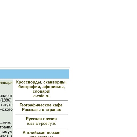
Кроссворды, сканворды,
 января
биографии, афоризмы,
словари!
ондент
c-cafe.ru
(1886).
титуте
Географическое кафе.
енского
Рассказы о странах
Русская поэзия
амике,
russian-poetry.ru
транил
ксимум
Английская поэзия
ется в