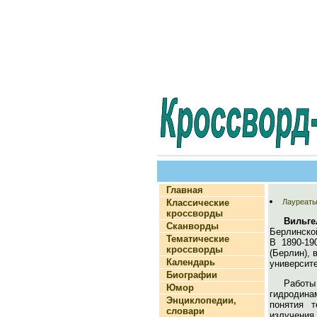
Главная
Классические
Лауреаты
кроссворды
Вильг
Сканворды
Берлинской
Тематические
В 1890-19
кроссворды
(Берлин), 
Календарь
университе
Биографии
Работы
Юмор
гидродина
Энциклопедии,
понятия т
словари
излучения