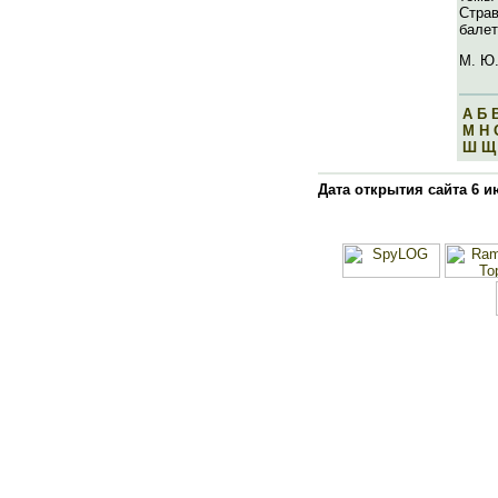
Стра
балет
М. Ю.
А
Б
М
Н
Ш
Щ
Дата открытия сайта 6 и