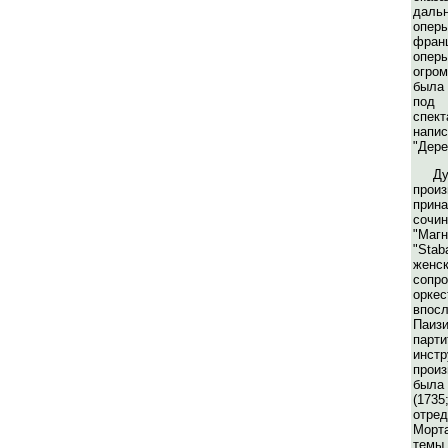
даль
опер
фран
опер
огро
была
под 
спек
на
"Дере
Ду
прои
прина
сочи
"Маг
"Sta
жен
сопр
оркес
впо
Паиз
пар
инст
прои
была
(17
отр
Морта
те