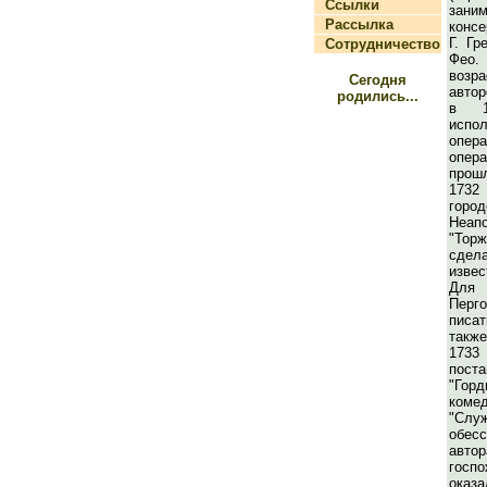
Ссылки
за
Рассылка
конс
Г. Гр
Сотрудничество
Фео.
возр
Сегодня
автор
родились...
в 1
испо
опер
опер
прош
1732
горо
Неа
"Тор
сдел
извес
Дл
Перг
писа
также
1733
пост
"Го
коме
"Служ
обес
авт
гос
ока