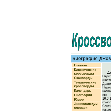
Биография Джов
Главная
Классические
Д
кроссворды
Перг
Сканворды
(на
Тематические
Дра
кроссворды
Перг
Календарь
назва
его 
Биографии
16.3.
Юмор
комп
Энциклопедии,
Санти
словари
(ск