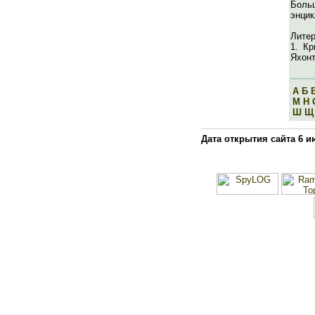
Бол
энцик
Литер
1. К
Яхонт
А
Б
М
Н
Ш
Щ
Дата открытия сайта 6 и