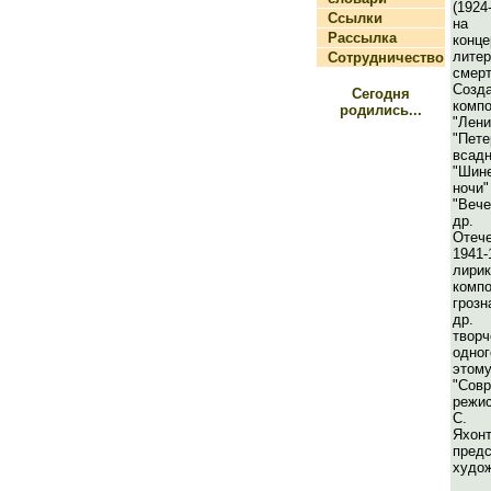
(1924
Ссылки
на 
Рассылка
конц
лите
Сотрудничество
смер
Соз
Сегодня
комп
родились...
"Лен
"Пет
вса
"Шин
ночи
"Веч
др.
Отеч
1941
лирик
комп
грозн
др.
твор
одно
это
"Совр
режи
С. И
Яхон
предс
худож