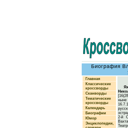
Биография В
Главная
Классические
Я
кроссворды
Нико
Сканворды
[16(2
Тематические
ныне
кроссворды
16.7
Календарь
русск
эстра
Биографии
2-й 
Юмор
Вахт
Энциклопедии,
Теат
словари