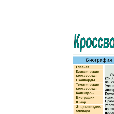
Биография 
Главная
Классические
Л
кроссворды
(26.0
Сканворды
чешс
Тематические
Уч
кроссворды
двою
Календарь
Коже
года
Биографии
Праге
Юмор
успех
Энциклопедии,
пант
словари
пере