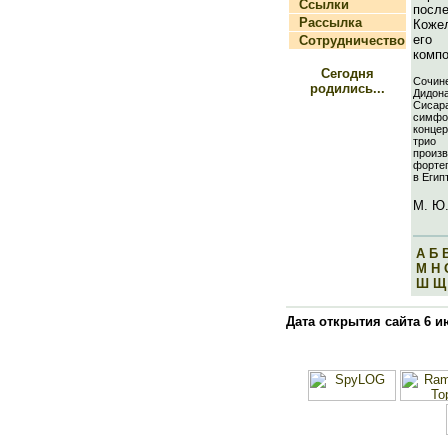
Ссылки
посл
Рассылка
Коже
его 
Сотрудничество
компо
Сегодня
Сочине
родились...
Дидон
Сисара
симфо
конце
трио
прои
форте
в Егип
М. Ю.
А
Б
М
Н
Ш
Щ
Дата открытия сайта 6 и